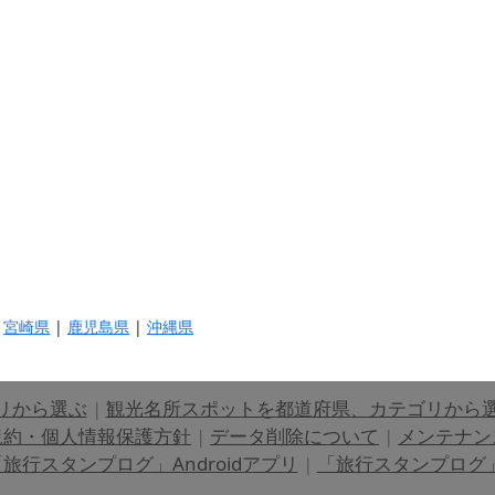
|
宮崎県
|
鹿児島県
|
沖縄県
リから選ぶ
|
観光名所スポットを都道府県、カテゴリから
規約・個人情報保護方針
|
データ削除について
|
メンテナン
旅行スタンプログ」Androidアプリ
|
「旅行スタンプログ」i