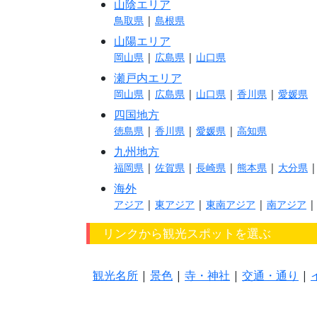
山陰エリア
鳥取県
|
島根県
山陽エリア
岡山県
|
広島県
|
山口県
瀬戸内エリア
岡山県
|
広島県
|
山口県
|
香川県
|
愛媛県
四国地方
徳島県
|
香川県
|
愛媛県
|
高知県
九州地方
福岡県
|
佐賀県
|
長崎県
|
熊本県
|
大分県
海外
アジア
|
東アジア
|
東南アジア
|
南アジア
リンクから観光スポットを選ぶ
観光名所
|
景色
|
寺・神社
|
交通・通り
|