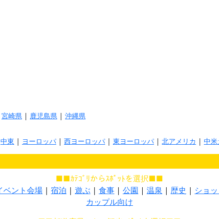
|
宮崎県
|
鹿児島県
|
沖縄県
|
中東
|
ヨーロッパ
|
西ヨーロッパ
|
東ヨーロッパ
|
北アメリカ
|
中米
■■ｶﾃｺﾞﾘからｽﾎﾟｯﾄを選択■■
イベント会場
|
宿泊
|
遊ぶ
|
食事
|
公園
|
温泉
|
歴史
|
ショッ
カップル向け