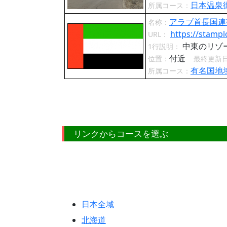
日本温泉
所属コース：
アラブ首長国連
名称：
https://stampl
URL：
中東のリゾ
1行説明：
付近
位置：
最終更新
有名国地
所属コース：
リンクからコースを選ぶ
日本全域
北海道