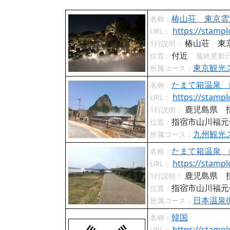
椿山荘 東京雲
名称：
https://stampl
URL：
椿山荘 東
1行説明：
付近
位置：
最終更新
東京観光
所属コース：
たまて箱温泉 
名称：
https://stampl
URL：
鹿児島県 
1行説明：
指宿市山川福
位置：
九州観光
所属コース：
たまて箱温泉 
名称：
https://stampl
URL：
鹿児島県 
1行説明：
指宿市山川福
位置：
日本温泉
所属コース：
韓国
名称：
https://stampl
URL：