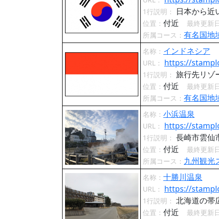
日本から近
1行説明：
付近
位置：
最終更新
有名国地
所属コース：
インドネシア
名称：
https://stampl
URL：
旅行先リゾ
1行説明：
付近
位置：
最終更新
有名国地
所属コース：
小浜温泉
名称：
https://stampl
URL：
長崎市雲仙
1行説明：
付近
位置：
最終更新
九州観光
所属コース：
十勝川温泉
名称：
https://stampl
URL：
北海道の帯
1行説明：
付近
位置：
最終更新