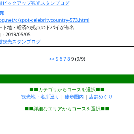
街ピックアップ観光スタンプログ
邦
og.net/c/spot-celebritycountry-573.html
ート地・経済の拠点のドバイが有名
2019/05/05
日：
域観光スタンプログ
<<
5
6
7
8
9 (9/9)
■■カテゴリからコースを選択■■
観光地・名所巡り
|
徒歩圏内
|
店舗めぐり
■■詳細なエリアからコースを選択■■