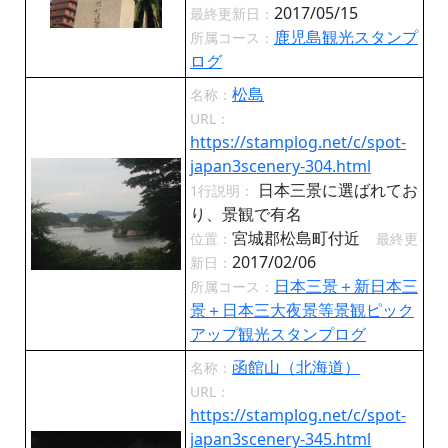
2017/05/15
最終更新日：
鹿児島観光スタンプ
所属コース：
ログ
松島
名称：
URL：
https://stamplog.net/c/spot-
japan3scenery-304.html
日本三景に選ばれてお
1行説明：
り、景観で有名
宮城郡松島町付近
位置：
最終更
2017/02/06
新日：
日本三景＋新日本三
所属コース：
景＋日本三大夜景等景観ピック
アップ観光スタンプログ
函館山（北海道）
名称：
URL：
https://stamplog.net/c/spot-
japan3scenery-345.html