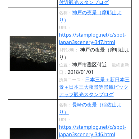
付近観光スタンプログ
神戸の夜景（摩耶山よ
名称：
り）
URL：
https://stamplog.net/c/spot-
japan3scenery-347.html
神戸の夜景（摩耶山よ
1行説明：
り）
神戸市灘区付近
位置：
最終更新
2018/01/01
日：
日本三景＋新日本三
所属コース：
景＋日本三大夜景等景観ピック
アップ観光スタンプログ
長崎の夜景（稲佐山よ
名称：
り）
URL：
https://stamplog.net/c/spot-
japan3scenery-346.html