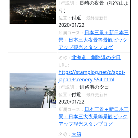
長崎の夜景（稲佐山よ
1行説明：
り）
付近
位置：
最終更新日：
2020/01/22
日本三景＋新日本三
所属コース：
景＋日本三大夜景等景観ピック
アップ観光スタンプログ
北海道 釧路港の夕日
名称：
URL：
https://stamplog.net/c/spot-
japan3scenery-554.html
釧路港の夕日
1行説明：
付近
位置：
最終更新日：
2020/01/22
日本三景＋新日本三
所属コース：
景＋日本三大夜景等景観ピック
アップ観光スタンプログ
大沼
名称：