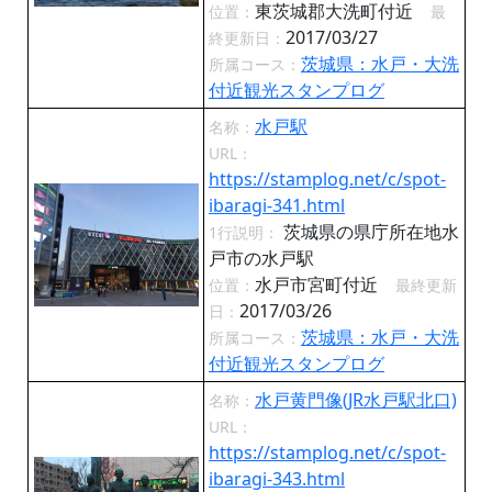
東茨城郡大洗町付近
位置：
最
2017/03/27
終更新日：
茨城県：水戸・大洗
所属コース：
付近観光スタンプログ
水戸駅
名称：
URL：
https://stamplog.net/c/spot-
ibaragi-341.html
茨城県の県庁所在地水
1行説明：
戸市の水戸駅
水戸市宮町付近
位置：
最終更新
2017/03/26
日：
茨城県：水戸・大洗
所属コース：
付近観光スタンプログ
水戸黄門像(JR水戸駅北口)
名称：
URL：
https://stamplog.net/c/spot-
ibaragi-343.html