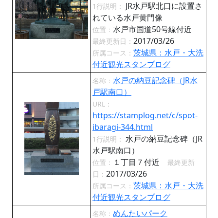
JR水戸駅北口に設置さ
1行説明：
れている水戸黄門像
水戸市国道50号線付近
位置：
2017/03/26
最終更新日：
茨城県：水戸・大洗
所属コース：
付近観光スタンプログ
水戸の納豆記念碑（JR水
名称：
戸駅南口）
URL：
https://stamplog.net/c/spot-
ibaragi-344.html
水戸の納豆記念碑（JR
1行説明：
水戸駅南口）
１丁目７付近
位置：
最終更新
2017/03/26
日：
茨城県：水戸・大洗
所属コース：
付近観光スタンプログ
めんたいパーク
名称：