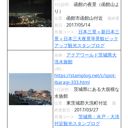
函館の夜景（函館山よ
1行説明：
り）
函館市函館山付近
位置：
最終更
2017/05/14
新日：
日本三景＋新日本三
所属コース：
景＋日本三大夜景等景観ピック
アップ観光スタンプログ
アクアワールド茨城県大
名称：
洗水族館
URL：
https://stamplog.net/c/spot-
ibaragi-333.html
茨城県にある大規模な
1行説明：
水族館
東茨城郡大洗町付近
位置：
最
2017/03/27
終更新日：
茨城県：水戸・大洗
所属コース：
付近観光スタンプログ