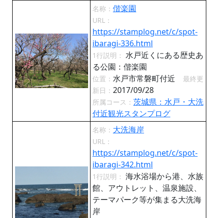
偕楽園
名称：
URL：
https://stamplog.net/c/spot-
ibaragi-336.html
水戸近くにある歴史あ
1行説明：
る公園：偕楽園
水戸市常磐町付近
位置：
最終更
2017/09/28
新日：
茨城県：水戸・大洗
所属コース：
付近観光スタンプログ
大洗海岸
名称：
URL：
https://stamplog.net/c/spot-
ibaragi-342.html
海水浴場から港、水族
1行説明：
館、アウトレット、温泉施設、
テーマパーク等が集まる大洗海
岸