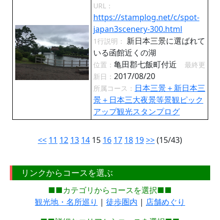
URL：
https://stamplog.net/c/spot-
japan3scenery-300.html
新日本三景に選ばれて
1行説明：
いる函館近くの湖
亀田郡七飯町付近
位置：
最終更
2017/08/20
新日：
日本三景＋新日本三
所属コース：
景＋日本三大夜景等景観ピック
アップ観光スタンプログ
<<
11
12
13
14
15
16
17
18
19
>>
(15/43)
リンクからコースを選ぶ
■■カテゴリからコースを選択■■
観光地・名所巡り
|
徒歩圏内
|
店舗めぐり