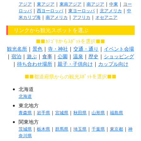
アジア
|
東アジア
|
東南アジア
|
南アジア
|
中東
|
ヨー
ロッパ
|
西ヨーロッパ
|
東ヨーロッパ
|
北アメリカ
|
中
米カリブ海
|
南アメリカ
|
アフリカ
|
オセアニア
リンクから観光スポットを選ぶ
■■ｶﾃｺﾞﾘからｽﾎﾟｯﾄを選択■■
観光名所
|
景色
|
寺・神社
|
交通・通り
|
イベント会場
|
宿泊
|
遊ぶ
|
食事
|
公園
|
温泉
|
歴史
|
ショッピング
|
待ち合わせ場所
|
親子・子供向け
|
カップル向け
■■都道府県からの観光ｽﾎﾟｯﾄを選択■■
北海道
北海道
東北地方
青森県
|
岩手県
|
宮城県
|
秋田県
|
山形県
|
福島県
関東地方
茨城県
|
栃木県
|
群馬県
|
埼玉県
|
千葉県
|
東京都
|
神
奈川県