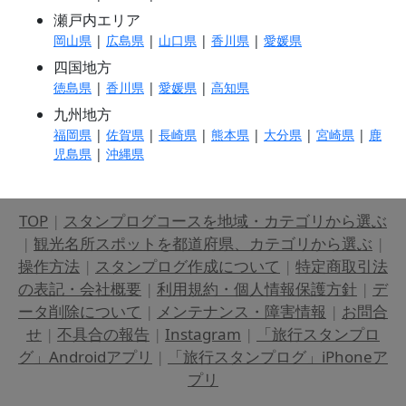
瀬戸内エリア
岡山県
|
広島県
|
山口県
|
香川県
|
愛媛県
四国地方
徳島県
|
香川県
|
愛媛県
|
高知県
九州地方
福岡県
|
佐賀県
|
長崎県
|
熊本県
|
大分県
|
宮崎県
|
鹿
児島県
|
沖縄県
TOP
|
スタンプログコースを地域・カテゴリから選ぶ
|
観光名所スポットを都道府県、カテゴリから選ぶ
|
操作方法
|
スタンプログ作成について
|
特定商取引法
の表記・会社概要
|
利用規約・個人情報保護方針
|
デ
ータ削除について
|
メンテナンス・障害情報
|
お問合
せ
|
不具合の報告
|
Instagram
|
「旅行スタンプロ
グ」Androidアプリ
|
「旅行スタンプログ」iPhoneア
プリ