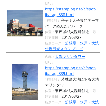
URL：
https://stamplog.net/c/spot-
ibaragi-338.html
辛子明太子専門テーマ
1行説明：
パークめんたいパーク
東茨城郡大洗町付近
位置：
最
2017/03/27
終更新日：
茨城県：水戸・大洗
所属コース：
付近観光スタンプログ
大洗マリンタワー
名称：
URL：
https://stamplog.net/c/spot-
ibaragi-339.html
茨城県大洗にある大洗
1行説明：
マリンタワー
東茨城郡大洗町付近
位置：
最
2017/03/27
終更新日：
茨城県：水戸・大洗
所属コース：