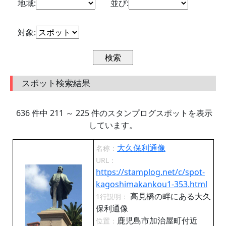
地域:
並び:
対象:
スポット検索結果
636 件中 211 ～ 225 件のスタンプログスポットを表示
しています。
大久保利通像
名称：
URL：
https://stamplog.net/c/spot-
kagoshimakankou1-353.html
高見橋の畔にある大久
1行説明：
保利通像
鹿児島市加治屋町付近
位置：