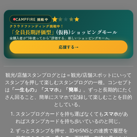
CAMPFIRE 挑戦中
クラウドファンディング挑戦中！
「全員長期評価型」
(仮称)ショッピングモール
全購入者が“1年使ってから”評価する、新しいショッピングモール。
応援する
→
観光/店舗スタンプログとは＝観光/店舗スポットにいって
スタンプを押して楽しむスタンプログの一種。コンセプト
は
「一生もの」「スマホ」「簡単」
。ずっと長期的にたく
さん回ること、簡単にスマホで記録して楽しむことを目的
としている。
スタンプログカードを持ち運ばなくても
スマホ
があ
ればスタンプカードを持ち歩いているのと同じ。
ずっとスタンプを押せ、IDやSNSとの連携で履歴を