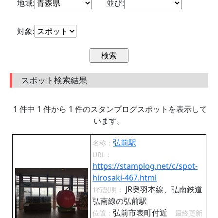
地域:
並び:
対象:
スポット検索結果
1 件中 1 件から 1 件のスタンプログスポットを表示して
います。
弘前駅
名称：
URL：
https://stamplog.net/c/spot-
hirosaki-467.html
JR奥羽本線、弘南鉄道
1行説明：
弘南線の弘前駅
弘前市表町付近
位置：
最終更新