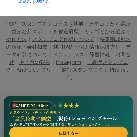
児島県
|
沖縄県
TOP
|
スタンプログコースを地域・カテゴリから選ぶ
|
観光名所スポットを都道府県、カテゴリから選ぶ
|
操作方法
|
スタンプログ作成について
|
特定商取引法
の表記・会社概要
|
利用規約・個人情報保護方針
|
デ
ータ削除について
|
メンテナンス・障害情報
|
お問合
せ
|
不具合の報告
|
Instagram
|
「旅行スタンプロ
グ」Androidアプリ
|
「旅行スタンプログ」iPhoneア
プリ
CAMPFIRE 挑戦中
クラウドファンディング挑戦中！
「全員長期評価型」
(仮称)ショッピングモール
全購入者が“1年使ってから”評価する、新しいショッピングモール。
応援する
→