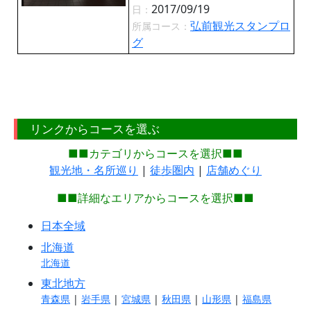
2017/09/19
日：
弘前観光スタンプロ
所属コース：
グ
リンクからコースを選ぶ
■■カテゴリからコースを選択■■
観光地・名所巡り
|
徒歩圏内
|
店舗めぐり
■■詳細なエリアからコースを選択■■
日本全域
北海道
北海道
東北地方
青森県
|
岩手県
|
宮城県
|
秋田県
|
山形県
|
福島県