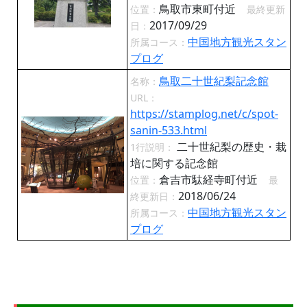
鳥取市東町付近
位置：
最終更新
2017/09/29
日：
中国地方観光スタン
所属コース：
プログ
鳥取二十世紀梨記念館
名称：
URL：
https://stamplog.net/c/spot-
sanin-533.html
二十世紀梨の歴史・栽
1行説明：
培に関する記念館
倉吉市駄経寺町付近
位置：
最
2018/06/24
終更新日：
中国地方観光スタン
所属コース：
プログ