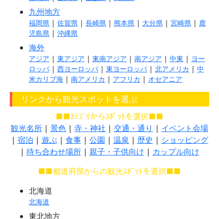
九州地方
福岡県
|
佐賀県
|
長崎県
|
熊本県
|
大分県
|
宮崎県
|
鹿
児島県
|
沖縄県
海外
アジア
|
東アジア
|
東南アジア
|
南アジア
|
中東
|
ヨー
ロッパ
|
西ヨーロッパ
|
東ヨーロッパ
|
北アメリカ
|
中
米カリブ海
|
南アメリカ
|
アフリカ
|
オセアニア
リンクから観光スポットを選ぶ
■■ｶﾃｺﾞﾘからｽﾎﾟｯﾄを選択■■
観光名所
|
景色
|
寺・神社
|
交通・通り
|
イベント会場
|
宿泊
|
遊ぶ
|
食事
|
公園
|
温泉
|
歴史
|
ショッピング
|
待ち合わせ場所
|
親子・子供向け
|
カップル向け
■■都道府県からの観光ｽﾎﾟｯﾄを選択■■
北海道
北海道
東北地方