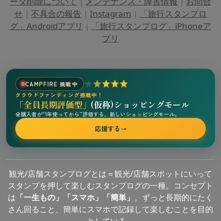
ータ削除について
|
メンテナンス・障害情報
|
お問合
せ
|
不具合の報告
|
Instagram
|
「旅行スタンプロ
グ」Androidアプリ
|
「旅行スタンプログ」iPhoneア
プリ
CAMPFIRE 挑戦中
クラウドファンディング挑戦中！
「全員長期評価型」
(仮称)ショッピングモール
全購入者が“1年使ってから”評価する、新しいショッピングモール。
応援する
→
観光/店舗スタンプログとは＝観光/店舗スポットにいって
スタンプを押して楽しむスタンプログの一種。コンセプト
は
「一生もの」「スマホ」「簡単」
。ずっと長期的にたく
さん回ること、簡単にスマホで記録して楽しむことを目的