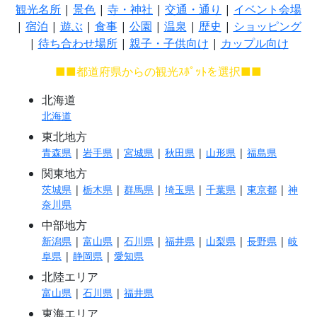
観光名所
|
景色
|
寺・神社
|
交通・通り
|
イベント会場
|
宿泊
|
遊ぶ
|
食事
|
公園
|
温泉
|
歴史
|
ショッピング
|
待ち合わせ場所
|
親子・子供向け
|
カップル向け
■■都道府県からの観光ｽﾎﾟｯﾄを選択■■
北海道
北海道
東北地方
青森県
|
岩手県
|
宮城県
|
秋田県
|
山形県
|
福島県
関東地方
茨城県
|
栃木県
|
群馬県
|
埼玉県
|
千葉県
|
東京都
|
神
奈川県
中部地方
新潟県
|
富山県
|
石川県
|
福井県
|
山梨県
|
長野県
|
岐
阜県
|
静岡県
|
愛知県
北陸エリア
富山県
|
石川県
|
福井県
東海エリア