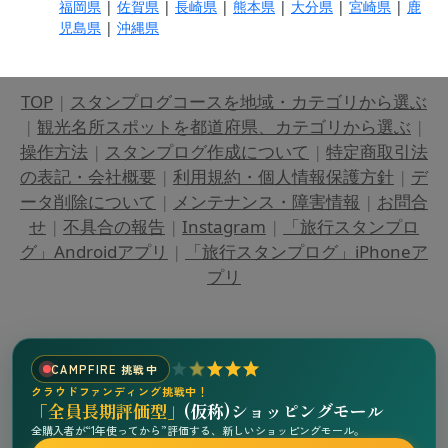
福岡県
|
佐賀県
|
長崎県
|
熊本県
|
大分県
|
宮崎県
|
鹿
児島県
|
沖縄県
TOP
|
スタンプログコースを地域・カテゴリから選ぶ
|
観光名所スポットを都道府県、カテゴリから選ぶ
|
操作方法
|
スタンプログ作成について
|
特定商取引法
の表記・会社概要
|
利用規約・個人情報保護方針
|
デ
ータ削除について
|
メンテナンス・障害情報
|
お問合
せ
|
不具合の報告
|
Instagram
|
「旅行スタンプロ
グ」Androidアプリ
|
「旅行スタンプログ」iPhoneア
プリ
CAMPFIRE 挑戦中
クラウドファンディング挑戦中！
「全員長期評価型」
(仮称)ショッピングモール
全購入者が“1年使ってから”評価する、新しいショッピングモール。