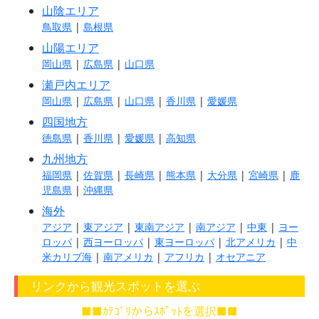
山陰エリア
鳥取県
|
島根県
山陽エリア
岡山県
|
広島県
|
山口県
瀬戸内エリア
岡山県
|
広島県
|
山口県
|
香川県
|
愛媛県
四国地方
徳島県
|
香川県
|
愛媛県
|
高知県
九州地方
福岡県
|
佐賀県
|
長崎県
|
熊本県
|
大分県
|
宮崎県
|
鹿
児島県
|
沖縄県
海外
アジア
|
東アジア
|
東南アジア
|
南アジア
|
中東
|
ヨー
ロッパ
|
西ヨーロッパ
|
東ヨーロッパ
|
北アメリカ
|
中
米カリブ海
|
南アメリカ
|
アフリカ
|
オセアニア
リンクから観光スポットを選ぶ
■■ｶﾃｺﾞﾘからｽﾎﾟｯﾄを選択■■