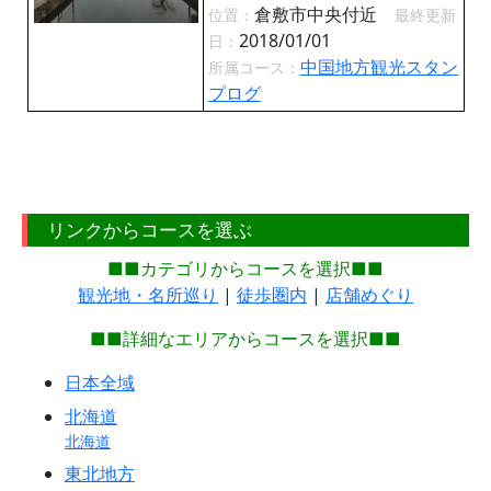
倉敷市中央付近
位置：
最終更新
2018/01/01
日：
中国地方観光スタン
所属コース：
プログ
リンクからコースを選ぶ
■■カテゴリからコースを選択■■
観光地・名所巡り
|
徒歩圏内
|
店舗めぐり
■■詳細なエリアからコースを選択■■
日本全域
北海道
北海道
東北地方