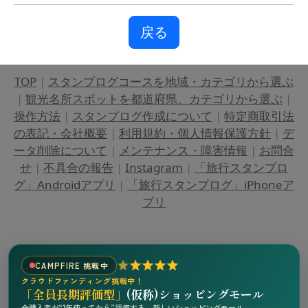
戻る
TOP
|
スタンプログコースを地域・カテゴリから選ぶ
|
観光名所スポットを都道府県、カテゴリから選ぶ
|
操作方法
|
スタンプログ作成について
|
特定商取引法
の表記・会社概要
|
利用規約・個人情報保護方針
|
デ
ータ削除について
|
メンテナンス・障害情報
|
お問合
せ
|
不具合の報告
|
Instagram
|
「旅行スタンプロ
グ」Androidアプリ
|
「旅行スタンプログ」iPhoneア
プリ
CAMPFIRE 挑戦中
クラウドファンディング挑戦中！
「全員長期評価型」
(仮称)ショッピングモール
全購入者が“1年使ってから”評価する、新しいショッピングモール。