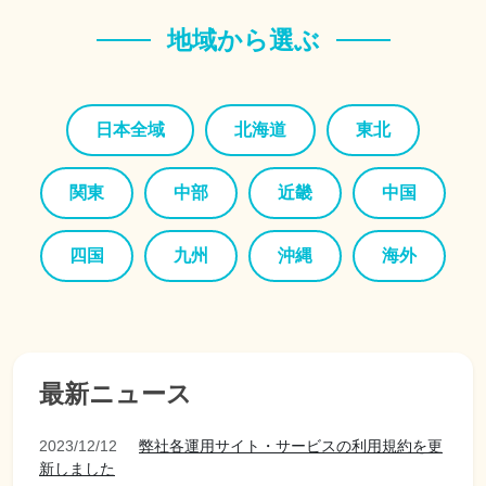
地域から選ぶ
日本全域
北海道
東北
関東
中部
近畿
中国
四国
九州
沖縄
海外
最新ニュース
2023/12/12
弊社各運用サイト・サービスの利用規約を更
新しました