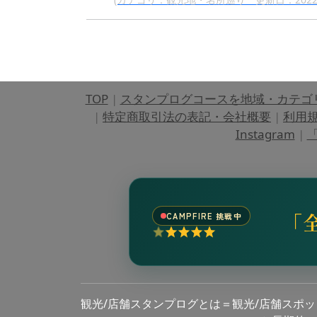
TOP
|
スタンプログコースを地域・カテゴ
|
特定商取引法の表記・会社概要
|
利用
Instagram
|
「
「
CAMPFIRE 挑戦中
観光/店舗スタンプログとは＝観光/店舗スポ