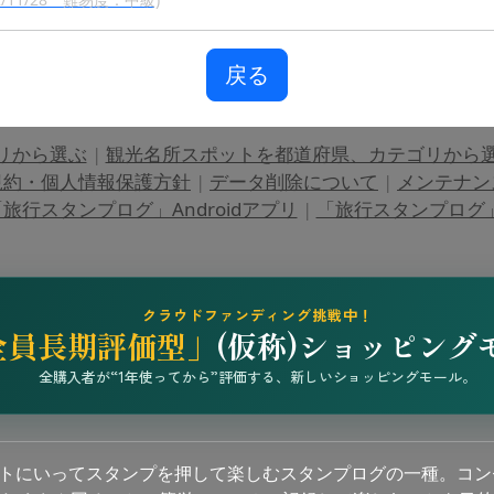
戻る
リから選ぶ
|
観光名所スポットを都道府県、カテゴリから
規約・個人情報保護方針
|
データ削除について
|
メンテナン
旅行スタンプログ」Androidアプリ
|
「旅行スタンプログ」i
クラウドファンディング挑戦中！
全員長期評価型」
(仮称)ショッピング
全購入者が“1年使ってから”評価する、新しいショッピングモール。
ットにいってスタンプを押して楽しむスタンプログの一種。コン