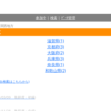
参加中
|
検索
|
ﾃﾞｰﾀ管理
 関西地方
覧
滋賀県(1)
京都府(3)
大阪府(2)
兵庫県(3)
奈良県(1)
和歌山県(2)
込み検索はこちらから)
03/09 難易度：初級)
11/28 難易度：中級)