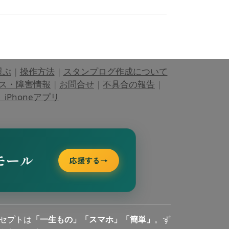
選ぶ
|
操作方法
|
スタンプログ作成について
ス・障害情報
|
お問合せ
|
不具合の報告
|
Phoneアプリ
モール
応援する
→
セプトは
「一生もの」「スマホ」「簡単」
。ず