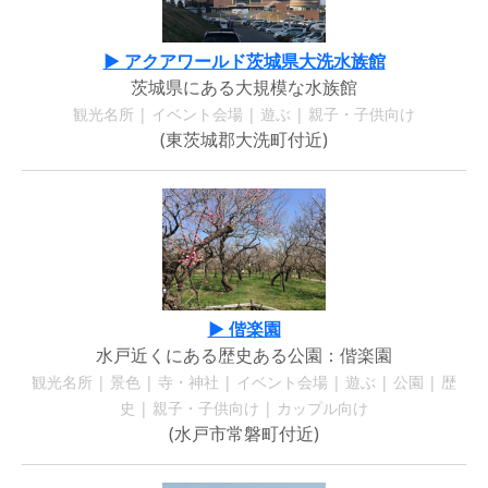
▶ アクアワールド茨城県大洗水族館
茨城県にある大規模な水族館
観光名所 | イベント会場 | 遊ぶ | 親子・子供向け
(東茨城郡大洗町付近)
▶ 偕楽園
水戸近くにある歴史ある公園：偕楽園
観光名所 | 景色 | 寺・神社 | イベント会場 | 遊ぶ | 公園 | 歴
史 | 親子・子供向け | カップル向け
(水戸市常磐町付近)