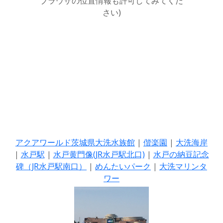
ブラウザの位置情報も許可してみてくだ
さい)
アクアワールド茨城県大洗水族館
|
偕楽園
|
大洗海岸
|
水戸駅
|
水戸黄門像(JR水戸駅北口)
|
水戸の納豆記念
碑（JR水戸駅南口）
|
めんたいパーク
|
大洗マリンタ
ワー