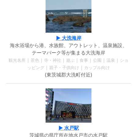
▶ 大洗海岸
海水浴場から港、水族館、アウトレット、温泉施設、
テーマパーク等が集まる大洗海岸
観光名所 | 景色 | 寺・神社 | 遊ぶ | 食事 | 公園 | 温泉 | ショ
ッピング | 親子・子供向け | カップル向け
(東茨城郡大洗町付近)
▶ 水戸駅
茨城県の県庁所在地水戸市の水戸駅