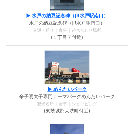
▶ 水戸の納豆記念碑（JR水戸駅南口）
水戸の納豆記念碑（JR水戸駅南口）
交通・通り | 食事 | 待ち合わせ場所
(１丁目７付近)
▶ めんたいパーク
辛子明太子専門テーマパークめんたいパーク
観光名所 | 食事 | ショッピング
(東茨城郡大洗町付近)