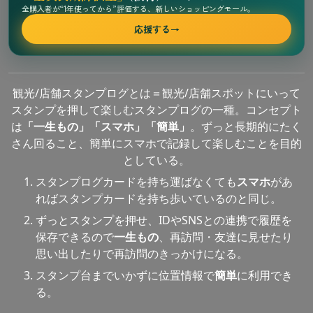
全購入者が“1年使ってから”評価する、新しいショッピングモール。
応援する
→
観光/店舗スタンプログとは＝観光/店舗スポットにいって
スタンプを押して楽しむスタンプログの一種。コンセプト
は
「一生もの」「スマホ」「簡単」
。ずっと長期的にたく
さん回ること、簡単にスマホで記録して楽しむことを目的
としている。
スタンプログカードを持ち運ばなくても
スマホ
があ
ればスタンプカードを持ち歩いているのと同じ。
ずっとスタンプを押せ、IDやSNSとの連携で履歴を
保存できるので
一生もの
、再訪問・友達に見せたり
思い出したりで再訪問のきっかけになる。
スタンプ台までいかずに位置情報で
簡単
に利用でき
る。