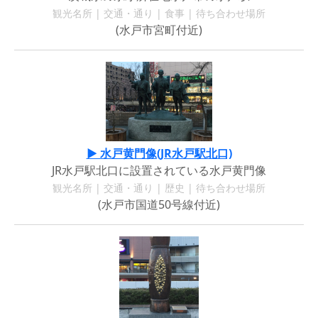
観光名所 | 交通・通り | 食事 | 待ち合わせ場所
(水戸市宮町付近)
▶ 水戸黄門像(JR水戸駅北口)
JR水戸駅北口に設置されている水戸黄門像
観光名所 | 交通・通り | 歴史 | 待ち合わせ場所
(水戸市国道50号線付近)