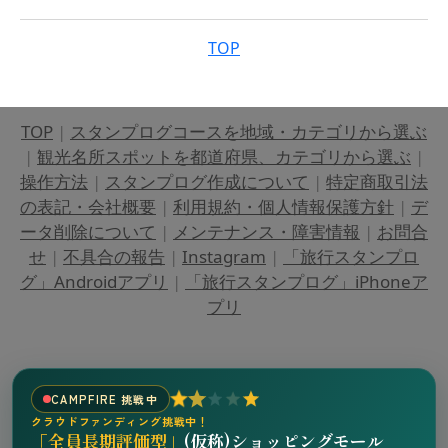
TOP
TOP
|
スタンプログコースを地域・カテゴリから選ぶ
|
観光名所スポットを都道府県、カテゴリから選ぶ
|
操作方法
|
スタンプログ作成について
|
特定商取引法
の表記・会社概要
|
利用規約・個人情報保護方針
|
デ
ータ削除について
|
メンテナンス・障害情報
|
お問合
せ
|
不具合の報告
|
Instagram
|
「旅行スタンプロ
グ」Androidアプリ
|
「旅行スタンプログ」iPhoneア
プリ
CAMPFIRE 挑戦中
クラウドファンディング挑戦中！
「全員長期評価型」
(仮称)ショッピングモール