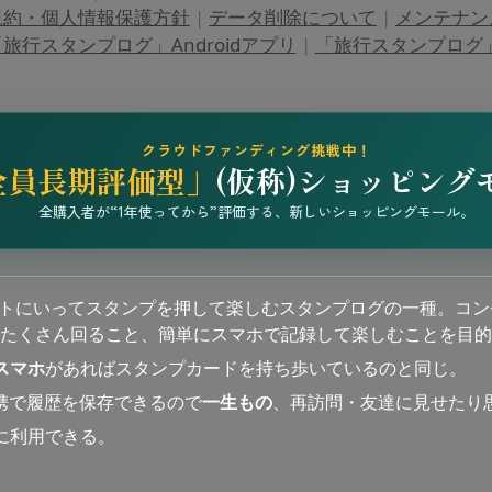
規約・個人情報保護方針
|
データ削除について
|
メンテナン
旅行スタンプログ」Androidアプリ
|
「旅行スタンプログ」i
クラウドファンディング挑戦中！
全員長期評価型」
(仮称)ショッピング
全購入者が“1年使ってから”評価する、新しいショッピングモール。
ットにいってスタンプを押して楽しむスタンプログの一種。コン
たくさん回ること、簡単にスマホで記録して楽しむことを目的
スマホ
があればスタンプカードを持ち歩いているのと同じ。
連携で履歴を保存できるので
一生もの
、再訪問・友達に見せたり
に利用できる。