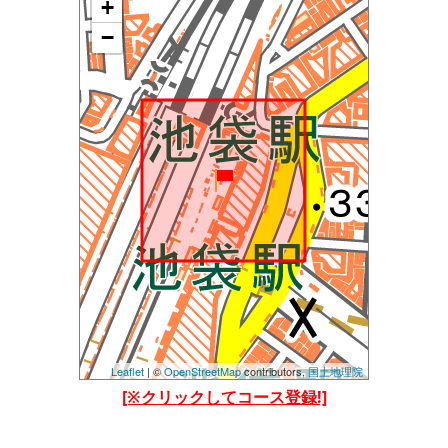
+
地図を読み込み中です......
しばらくたっても読み込まれない場合は、
−
設定等で位置情報を許可してご覧ください。(当アプ
リの位置情報の他、Chormeブラウザの位置情報も許
可してみてください)
Leaflet
| ©
OpenStreetMap
contributors,
国土地理院
[※クリックしてコース登録!]