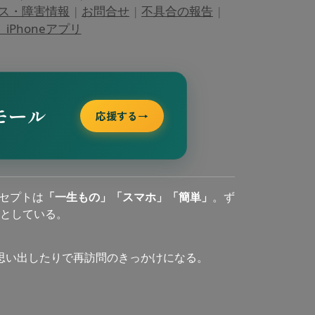
ス・障害情報
|
お問合せ
|
不具合の報告
|
Phoneアプリ
モール
応援する
→
セプトは
「一生もの」「スマホ」「簡単」
。ず
としている。
思い出したりで再訪問のきっかけになる。