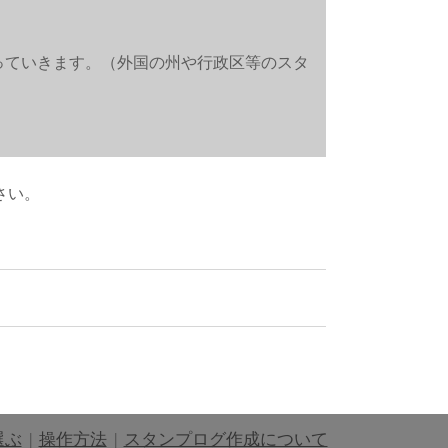
っていきます。（外国の州や行政区等のスタ
さい。
選ぶ
|
操作方法
|
スタンプログ作成について