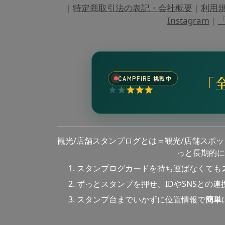
|
特定商取引法の表記・会社概要
|
利用
Instagram
|
「
「
CAMPFIRE 挑戦中
観光/店舗スタンプログとは＝観光/店舗スポ
っと長期的に
スタンプログカードを持ち運ばなくても
ずっとスタンプを押せ、IDやSNSとの
スタンプ台までいかずに位置情報で
簡単