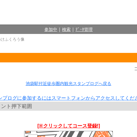
参加中
|
検索
|
ﾃﾞｰﾀ管理
いけふくろう像
池袋駅付近徒歩圏内観光スタンプログへ戻る
ンプログに参加するにはスマートフォンからアクセスしてくだ
イント押下範囲
[※クリックしてコース登録!]