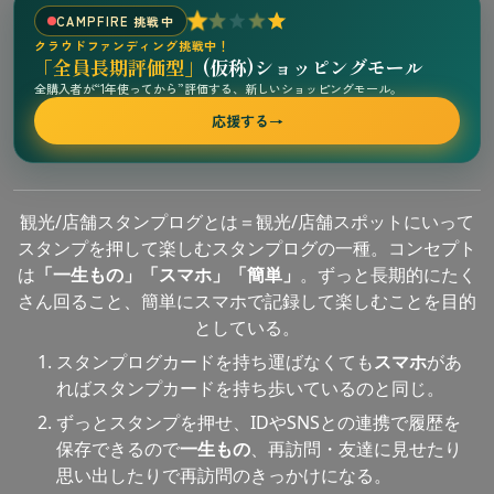
CAMPFIRE 挑戦中
クラウドファンディング挑戦中！
「全員長期評価型」
(仮称)ショッピングモール
全購入者が“1年使ってから”評価する、新しいショッピングモール。
応援する
→
観光/店舗スタンプログとは＝観光/店舗スポットにいって
スタンプを押して楽しむスタンプログの一種。コンセプト
は
「一生もの」「スマホ」「簡単」
。ずっと長期的にたく
さん回ること、簡単にスマホで記録して楽しむことを目的
としている。
スタンプログカードを持ち運ばなくても
スマホ
があ
ればスタンプカードを持ち歩いているのと同じ。
ずっとスタンプを押せ、IDやSNSとの連携で履歴を
保存できるので
一生もの
、再訪問・友達に見せたり
思い出したりで再訪問のきっかけになる。