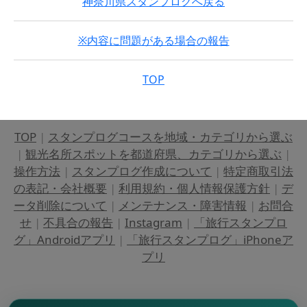
神奈川県スタンプログへ戻る
※内容に問題がある場合の報告
TOP
TOP
|
スタンプログコースを地域・カテゴリから選ぶ
|
観光名所スポットを都道府県、カテゴリから選ぶ
|
操作方法
|
スタンプログ作成について
|
特定商取引法
の表記・会社概要
|
利用規約・個人情報保護方針
|
デ
ータ削除について
|
メンテナンス・障害情報
|
お問合
せ
|
不具合の報告
|
Instagram
|
「旅行スタンプロ
グ」Androidアプリ
|
「旅行スタンプログ」iPhoneア
プリ