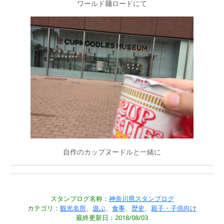
ワールド麺ロードにて
自作のカップヌードルと一緒に
スタンプログ名称：
神奈川県スタンプログ
カテゴリ：
観光名所
、
遊ぶ
、
食事
、
歴史
、
親子・子供向け
最終更新日：2018/08/03