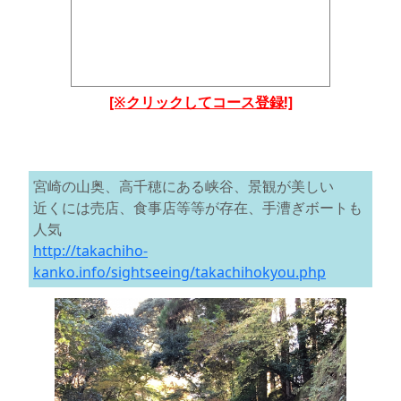
[※クリックしてコース登録!]
宮崎の山奥、高千穂にある峡谷、景観が美しい
近くには売店、食事店等等が存在、手漕ぎボートも
人気
http://takachiho-
kanko.info/sightseeing/takachihokyou.php