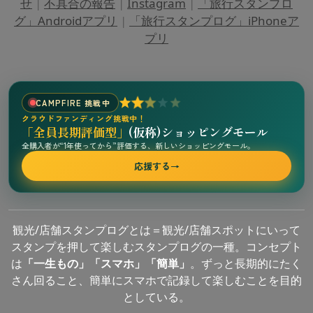
せ
|
不具合の報告
|
Instagram
|
「旅行スタンプロ
グ」Androidアプリ
|
「旅行スタンプログ」iPhoneア
プリ
CAMPFIRE 挑戦中
クラウドファンディング挑戦中！
「全員長期評価型」
(仮称)ショッピングモール
全購入者が“1年使ってから”評価する、新しいショッピングモール。
応援する
→
観光/店舗スタンプログとは＝観光/店舗スポットにいって
スタンプを押して楽しむスタンプログの一種。コンセプト
は
「一生もの」「スマホ」「簡単」
。ずっと長期的にたく
さん回ること、簡単にスマホで記録して楽しむことを目的
としている。