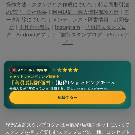
操作方法
|
スタンプログ作成について
|
特定商取引法
の表記・会社概要
|
利用規約・個人情報保護方針
|
デ
ータ削除について
|
メンテナンス・障害情報
|
お問合
せ
|
不具合の報告
|
Instagram
|
「旅行スタンプロ
グ」Androidアプリ
|
「旅行スタンプログ」iPhoneア
プリ
CAMPFIRE 挑戦中
クラウドファンディング挑戦中！
「全員長期評価型」
(仮称)ショッピングモール
全購入者が“1年使ってから”評価する、新しいショッピングモール。
応援する
→
観光/店舗スタンプログとは＝観光/店舗スポットにいって
スタンプを押して楽しむスタンプログの一種。コンセプト