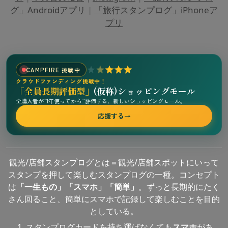
グ」Androidアプリ
|
「旅行スタンプログ」iPhoneア
プリ
CAMPFIRE 挑戦中
クラウドファンディング挑戦中！
「全員長期評価型」
(仮称)ショッピングモール
全購入者が“1年使ってから”評価する、新しいショッピングモール。
応援する
→
観光/店舗スタンプログとは＝観光/店舗スポットにいって
スタンプを押して楽しむスタンプログの一種。コンセプト
は
「一生もの」「スマホ」「簡単」
。ずっと長期的にたく
さん回ること、簡単にスマホで記録して楽しむことを目的
としている。
スタンプログカードを持ち運ばなくても
スマホ
があ