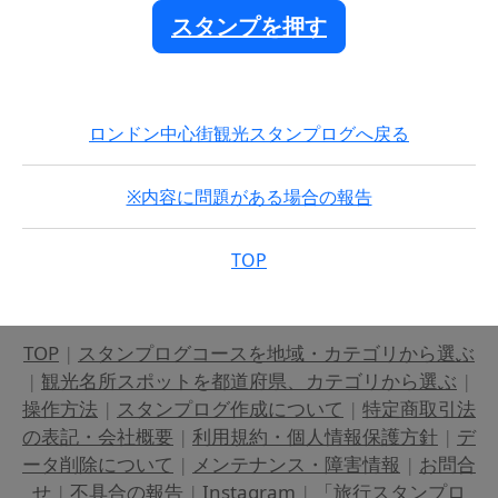
スタンプを押す
ロンドン中心街観光スタンプログへ戻る
※内容に問題がある場合の報告
TOP
TOP
|
スタンプログコースを地域・カテゴリから選ぶ
|
観光名所スポットを都道府県、カテゴリから選ぶ
|
操作方法
|
スタンプログ作成について
|
特定商取引法
の表記・会社概要
|
利用規約・個人情報保護方針
|
デ
ータ削除について
|
メンテナンス・障害情報
|
お問合
せ
|
不具合の報告
|
Instagram
|
「旅行スタンプロ