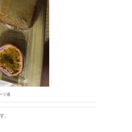
ーツ達
す。