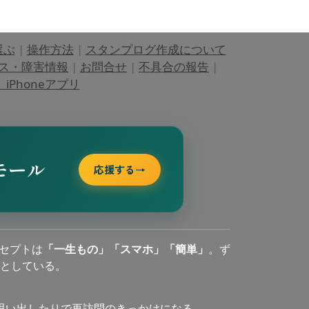
選ぶ
|
操作方法
|
スタンプログ作成について
ス・障害情報
|
お問合せ
|
不具合の報告
|
Phoneアプリ
モール
応援する
→
セプトは
「一生もの」「スマホ」「簡単」
。ず
としている。
思い出したりで再訪問のきっかけになる。