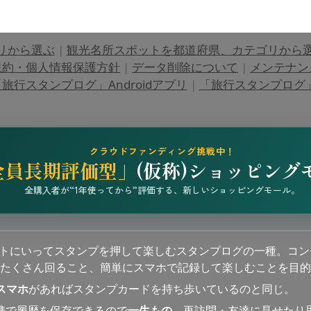
リから選ぶ
|
観光名所スポットを都道府県、カテゴリから
規約・個人情報保護方針
|
データ削除について
|
メンテナン
旅行スタンプログ」Androidアプリ
|
「旅行スタンプログ」i
クラウドファンディング挑戦中！
全員長期評価型」
(仮称)ショッピング
全購入者が“1年使ってから”評価する、新しいショッピングモール。
ットにいってスタンプを押して楽しむスタンプログの一種。コン
たくさん回ること、簡単にスマホで記録して楽しむことを目的
スマホ
があればスタンプカードを持ち歩いているのと同じ。
連携で履歴を保存できるので
一生もの
、再訪問・友達に見せたり