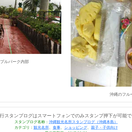
プルパーク内部
沖縄のフル
旅行スタンプログはスマートフォンでのみスタンプ押下が可能で
スタンプログ名称：
沖縄観光名所スタンプログ（沖縄本島）
カテゴリ：
観光名所
、
食事
、
ショッピング
、
親子・子供向け