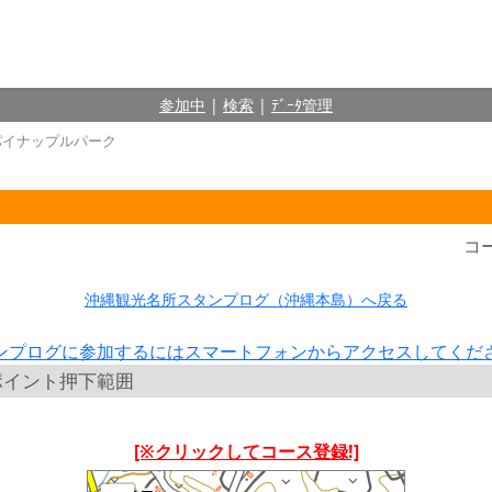
参加中
|
検索
|
ﾃﾞｰﾀ管理
パイナップルパーク
コ
沖縄観光名所スタンプログ（沖縄本島）へ戻る
ンプログに参加するにはスマートフォンからアクセスしてくだ
ポイント押下範囲
[※クリックしてコース登録!]