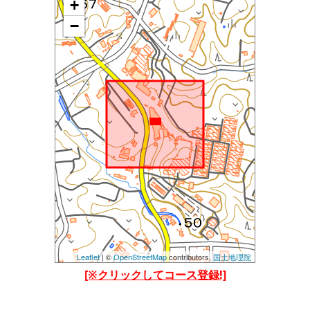
+
地図を読み込み中です......
しばらくたっても読み込まれない場合は、
−
設定等で位置情報を許可してご覧ください。(当アプ
リの位置情報の他、Chormeブラウザの位置情報も許
可してみてください)
Leaflet
| ©
OpenStreetMap
contributors,
国土地理院
[※クリックしてコース登録!]