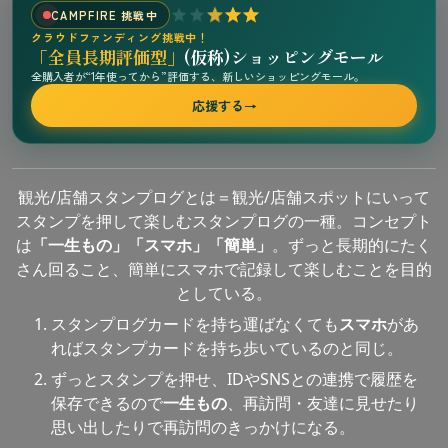
CAMPFIRE 挑戦中
クラウドファンディング挑戦中！
「全員長期評価型」
(仮称)ショッピングモール
全購入者が“1年使ってから”評価する、新しいショッピングモール。
応援する
→
観光/店舗スタンプログとは＝観光/店舗スポットにいって
スタンプを押して楽しむスタンプログの一種。コンセプト
は
「一生もの」「スマホ」「簡単」
。ずっと長期的にたく
さん回ること、簡単にスマホで記録して楽しむことを目的
としている。
スタンプログカードを持ち運ばなくても
スマホ
があ
ればスタンプカードを持ち歩いているのと同じ。
ずっとスタンプを押せ、IDやSNSとの連携で履歴を
保存できるので
一生もの
、再訪問・友達に見せたり
思い出したりで再訪問のきっかけになる。