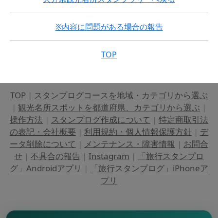
※内容に問題がある場合の報告
TOP
TOP
|
スタンプログコースを地域・カテゴリから選ぶ
|
観光名所スポットを都道府県、カテゴリから選ぶ
|
操作方法
|
スタンプログ作成について
|
特定商取引法
の表記・会社概要
|
利用規約・個人情報保護方針
|
デ
ータ削除について
|
メンテナンス・障害情報
|
お問合
せ
|
不具合の報告
|
Instagram
|
「旅行スタンプロ
グ」Androidアプリ
|
「旅行スタンプログ」iPhoneア
プリ