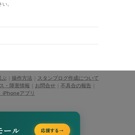
さい。
選ぶ
|
操作方法
|
スタンプログ作成について
ス・障害情報
|
お問合せ
|
不具合の報告
|
Phoneアプリ
モール
応援する
→