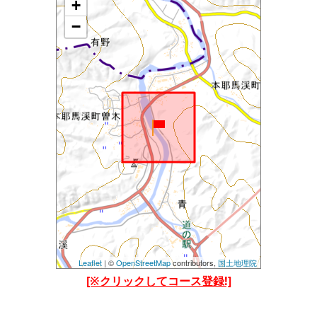
+
地図を読み込み中です......
しばらくたっても読み込まれない場合は、
−
設定等で位置情報を許可してご覧ください。(当アプ
リの位置情報の他、Chormeブラウザの位置情報も許
可してみてください)
Leaflet
| ©
OpenStreetMap
contributors,
国土地理院
[※クリックしてコース登録!]