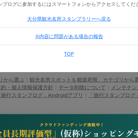
ンプログに参加するにはスマートフォンからアクセスしてくだ
大分県観光名所スタンプラリーへ戻る
※内容に問題がある場合の報告
TOP
リから選ぶ
|
観光名所スポットを都道府県、カテゴリから
規約・個人情報保護方針
|
データ削除について
|
メンテナン
旅行スタンプログ」Androidアプリ
|
「旅行スタンプログ」i
クラウドファンディング挑戦中！
全員長期評価型」
(仮称)ショッピング