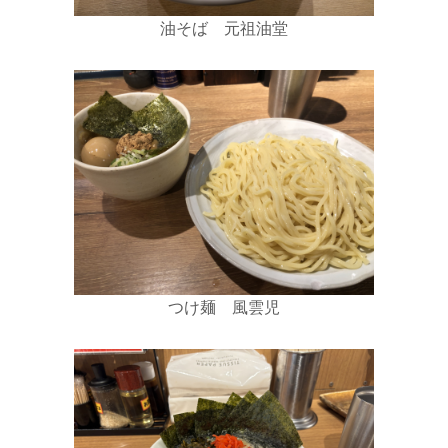
油そば 元祖油堂
つけ麺 風雲児