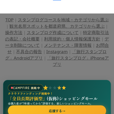
TOP
|
スタンプログコースを地域・カテゴリから選ぶ
|
観光名所スポットを都道府県、カテゴリから選ぶ
|
操作方法
|
スタンプログ作成について
|
特定商取引法
の表記・会社概要
|
利用規約・個人情報保護方針
|
デ
ータ削除について
|
メンテナンス・障害情報
|
お問合
せ
|
不具合の報告
|
Instagram
|
「旅行スタンプロ
グ」Androidアプリ
|
「旅行スタンプログ」iPhoneア
プリ
CAMPFIRE 挑戦中
クラウドファンディング挑戦中！
「全員長期評価型」
(仮称)ショッピングモール
全購入者が“1年使ってから”評価する、新しいショッピングモール。
応援する
→