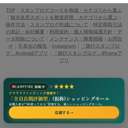
TOP
|
スタンプログコースを地域・カテゴリから選ぶ
|
観光名所スポットを都道府県、カテゴリから選ぶ
|
操作方法
|
スタンプログ作成について
|
特定商取引法
の表記・会社概要
|
利用規約・個人情報保護方針
|
デ
ータ削除について
|
メンテナンス・障害情報
|
お問合
せ
|
不具合の報告
|
Instagram
|
「旅行スタンプロ
グ」Androidアプリ
|
「旅行スタンプログ」iPhoneア
プリ
CAMPFIRE 挑戦中
クラウドファンディング挑戦中！
「全員長期評価型」
(仮称)ショッピングモール
全購入者が“1年使ってから”評価する、新しいショッピングモール。
応援する
→