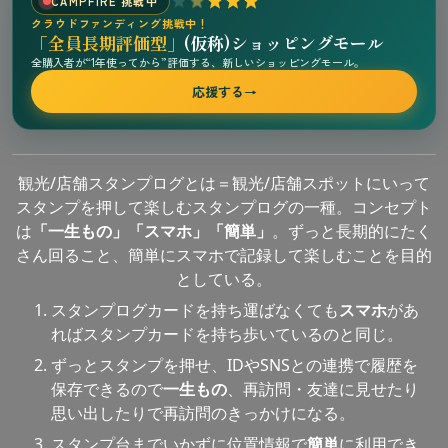
CAMPFIRE 挑戦中
クラウドファンディング挑戦中！
「全員長期評価型」
(仮称)ショッピングモール
全購入者が“1年使ってから”評価する、新しいショッピングモール。
応援する
→
観光/店舗スタンプログとは＝観光/店舗スポットにいって
スタンプを押して楽しむスタンプログの一種。コンセプト
は
「一生もの」「スマホ」「簡単」
。ずっと長期的にたく
さん回ること、簡単にスマホで記録して楽しむことを目的
としている。
スタンプログカードを持ち運ばなくても
スマホ
があ
ればスタンプカードを持ち歩いているのと同じ。
ずっとスタンプを押せ、IDやSNSとの連携で履歴を
保存できるので
一生もの
、再訪問・友達に見せたり
思い出したりで再訪問のきっかけになる。
スタンプ台までいかずに位置情報で
簡単
に利用でき