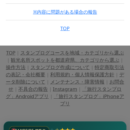
※内容に問題がある場合の報告
TOP
TOP
|
スタンプログコースを地域・カテゴリから選ぶ
|
観光名所スポットを都道府県、カテゴリから選ぶ
|
操作方法
|
スタンプログ作成について
|
特定商取引法
の表記・会社概要
|
利用規約・個人情報保護方針
|
デ
ータ削除について
|
メンテナンス・障害情報
|
お問合
せ
|
不具合の報告
|
Instagram
|
「旅行スタンプロ
グ」Androidアプリ
|
「旅行スタンプログ」iPhoneア
プリ