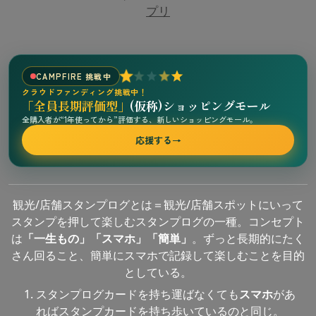
プリ
CAMPFIRE 挑戦中
クラウドファンディング挑戦中！
「全員長期評価型」
(仮称)ショッピングモール
全購入者が“1年使ってから”評価する、新しいショッピングモール。
応援する
→
観光/店舗スタンプログとは＝観光/店舗スポットにいって
スタンプを押して楽しむスタンプログの一種。コンセプト
は
「一生もの」「スマホ」「簡単」
。ずっと長期的にたく
さん回ること、簡単にスマホで記録して楽しむことを目的
としている。
スタンプログカードを持ち運ばなくても
スマホ
があ
ればスタンプカードを持ち歩いているのと同じ。