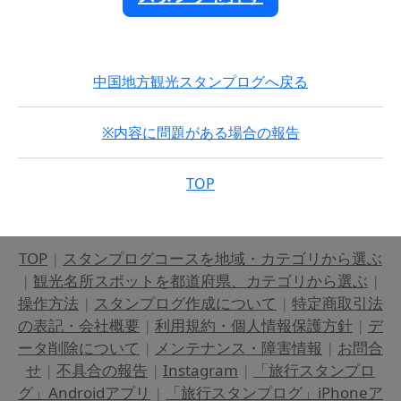
中国地方観光スタンプログへ戻る
※内容に問題がある場合の報告
TOP
TOP
|
スタンプログコースを地域・カテゴリから選ぶ
|
観光名所スポットを都道府県、カテゴリから選ぶ
|
操作方法
|
スタンプログ作成について
|
特定商取引法
の表記・会社概要
|
利用規約・個人情報保護方針
|
デ
ータ削除について
|
メンテナンス・障害情報
|
お問合
せ
|
不具合の報告
|
Instagram
|
「旅行スタンプロ
グ」Androidアプリ
|
「旅行スタンプログ」iPhoneア