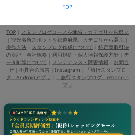
TOP
TOP
|
スタンプログコースを地域・カテゴリから選ぶ
|
観光名所スポットを都道府県、カテゴリから選ぶ
|
操作方法
|
スタンプログ作成について
|
特定商取引法
の表記・会社概要
|
利用規約・個人情報保護方針
|
デ
ータ削除について
|
メンテナンス・障害情報
|
お問合
せ
|
不具合の報告
|
Instagram
|
「旅行スタンプロ
グ」Androidアプリ
|
「旅行スタンプログ」iPhoneア
プリ
CAMPFIRE 挑戦中
クラウドファンディング挑戦中！
「全員長期評価型」
(仮称)ショッピングモール
全購入者が“1年使ってから”評価する、新しいショッピングモール。