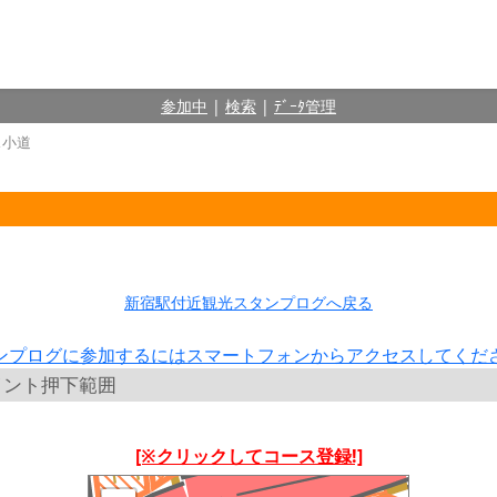
参加中
|
検索
|
ﾃﾞｰﾀ管理
ス小道
新宿駅付近観光スタンプログへ戻る
ンプログに参加するにはスマートフォンからアクセスしてくだ
イント押下範囲
[※クリックしてコース登録!]