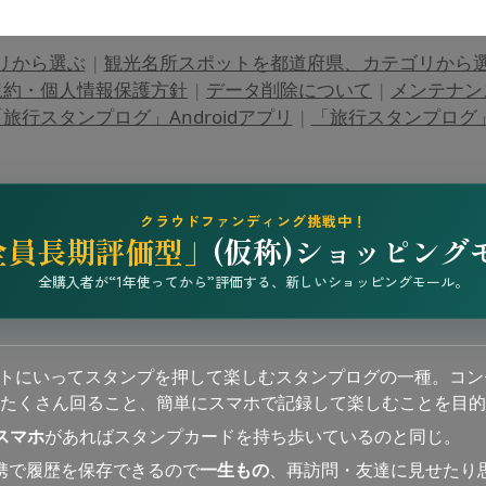
リから選ぶ
|
観光名所スポットを都道府県、カテゴリから
規約・個人情報保護方針
|
データ削除について
|
メンテナン
旅行スタンプログ」Androidアプリ
|
「旅行スタンプログ」i
クラウドファンディング挑戦中！
全員長期評価型」
(仮称)ショッピング
全購入者が“1年使ってから”評価する、新しいショッピングモール。
ットにいってスタンプを押して楽しむスタンプログの一種。コン
たくさん回ること、簡単にスマホで記録して楽しむことを目的
スマホ
があればスタンプカードを持ち歩いているのと同じ。
連携で履歴を保存できるので
一生もの
、再訪問・友達に見せたり