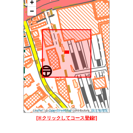
+
地図を読み込み中です......
しばらくたっても読み込まれない場合は、
−
設定等で位置情報を許可してご覧ください。(当アプ
リの位置情報の他、Chormeブラウザの位置情報も許
可してみてください)
Leaflet
| ©
OpenStreetMap
contributors,
国土地理院
[※クリックしてコース登録!]