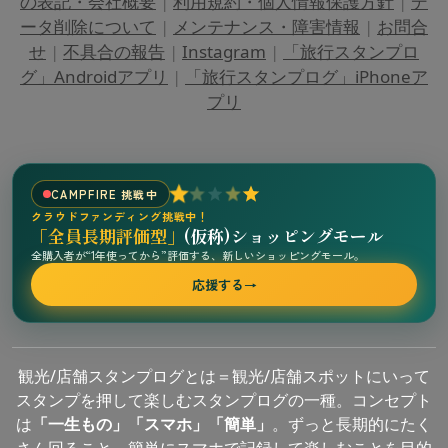
の表記・会社概要
|
利用規約・個人情報保護方針
|
デ
ータ削除について
|
メンテナンス・障害情報
|
お問合
せ
|
不具合の報告
|
Instagram
|
「旅行スタンプロ
グ」Androidアプリ
|
「旅行スタンプログ」iPhoneア
プリ
CAMPFIRE 挑戦中
クラウドファンディング挑戦中！
「全員長期評価型」
(仮称)ショッピングモール
全購入者が“1年使ってから”評価する、新しいショッピングモール。
応援する
→
観光/店舗スタンプログとは＝観光/店舗スポットにいって
スタンプを押して楽しむスタンプログの一種。コンセプト
は
「一生もの」「スマホ」「簡単」
。ずっと長期的にたく
さん回ること、簡単にスマホで記録して楽しむことを目的