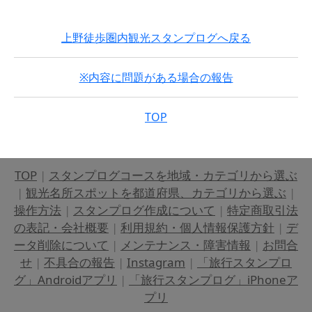
上野徒歩圏内観光スタンプログへ戻る
※内容に問題がある場合の報告
TOP
TOP
|
スタンプログコースを地域・カテゴリから選ぶ
|
観光名所スポットを都道府県、カテゴリから選ぶ
|
操作方法
|
スタンプログ作成について
|
特定商取引法
の表記・会社概要
|
利用規約・個人情報保護方針
|
デ
ータ削除について
|
メンテナンス・障害情報
|
お問合
せ
|
不具合の報告
|
Instagram
|
「旅行スタンプロ
グ」Androidアプリ
|
「旅行スタンプログ」iPhoneア
プリ