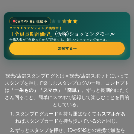
CAMPFIRE 挑戦中
クラウドファンディング挑戦中！
「全員長期評価型」
(仮称)ショッピングモール
全購入者が“1年使ってから”評価する、新しいショッピングモール。
応援する
→
観光/店舗スタンプログとは＝観光/店舗スポットにいって
スタンプを押して楽しむスタンプログの一種。コンセプト
は
「一生もの」「スマホ」「簡単」
。ずっと長期的にたく
さん回ること、簡単にスマホで記録して楽しむことを目的
としている。
スタンプログカードを持ち運ばなくても
スマホ
があ
ればスタンプカードを持ち歩いているのと同じ。
ずっとスタンプを押せ、IDやSNSとの連携で履歴を