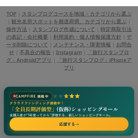
TOP
|
スタンプログコースを地域・カテゴリから選ぶ
|
観光名所スポットを都道府県、カテゴリから選ぶ
|
操作方法
|
スタンプログ作成について
|
特定商取引法
の表記・会社概要
|
利用規約・個人情報保護方針
|
デ
ータ削除について
|
メンテナンス・障害情報
|
お問合
せ
|
不具合の報告
|
Instagram
|
「旅行スタンプロ
グ」Androidアプリ
|
「旅行スタンプログ」iPhoneア
プリ
CAMPFIRE 挑戦中
クラウドファンディング挑戦中！
「全員長期評価型」
(仮称)ショッピングモール
全購入者が“1年使ってから”評価する、新しいショッピングモール。
応援する
→