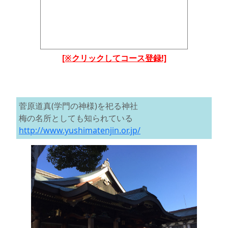
[※クリックしてコース登録!]
菅原道真(学門の神様)を祀る神社
梅の名所としても知られている
http://www.yushimatenjin.or.jp/