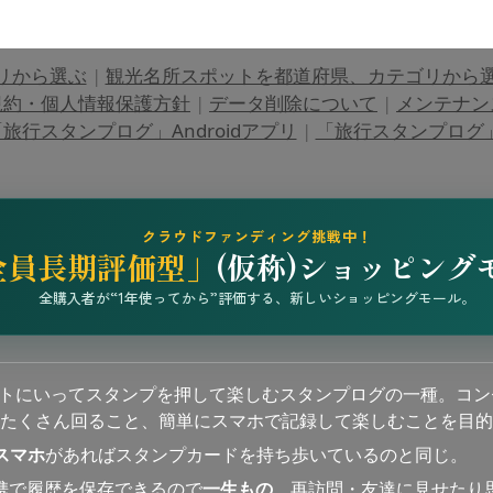
リから選ぶ
|
観光名所スポットを都道府県、カテゴリから
規約・個人情報保護方針
|
データ削除について
|
メンテナン
旅行スタンプログ」Androidアプリ
|
「旅行スタンプログ」i
クラウドファンディング挑戦中！
全員長期評価型」
(仮称)ショッピング
全購入者が“1年使ってから”評価する、新しいショッピングモール。
ットにいってスタンプを押して楽しむスタンプログの一種。コン
たくさん回ること、簡単にスマホで記録して楽しむことを目的
スマホ
があればスタンプカードを持ち歩いているのと同じ。
連携で履歴を保存できるので
一生もの
、再訪問・友達に見せたり