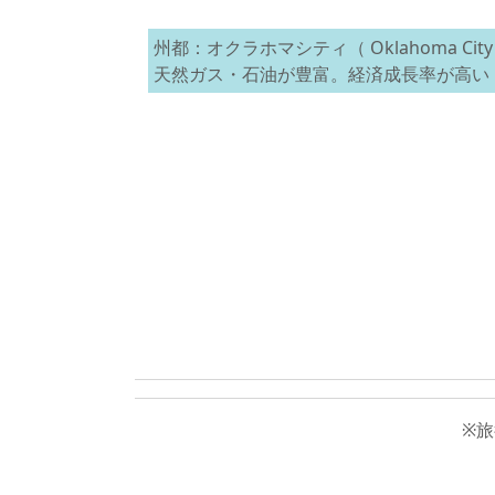
州都：オクラホマシティ（ Oklahoma Cit
天然ガス・石油が豊富。経済成長率が高い
※