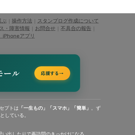
選ぶ
|
操作方法
|
スタンプログ作成について
ス・障害情報
|
お問合せ
|
不具合の報告
|
Phoneアプリ
モール
応援する
→
セプトは
「一生もの」「スマホ」「簡単」
。ず
としている。
思い出したりで再訪問のきっかけになる。