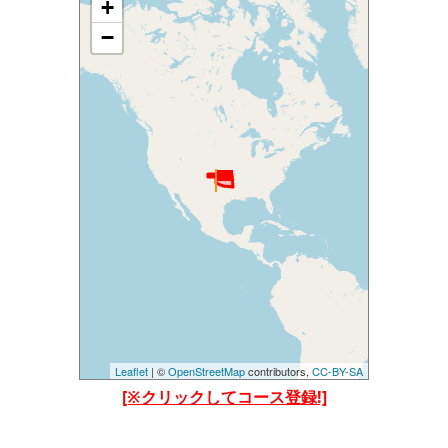
+
地図を読み込み中です......
しばらくたっても読み込まれない場合は、
−
設定等で位置情報を許可してご覧ください。(当アプ
リの位置情報の他、Chormeブラウザの位置情報も許
可してみてください)
Leaflet
| ©
OpenStreetMap
contributors,
CC-BY-SA
[※クリックしてコース登録!]