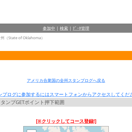
参加中
|
検索
|
ﾃﾞｰﾀ管理
State of Oklahoma）
）
アメリカ合衆国の全州スタンプログへ戻る
ンプログに参加するにはスマートフォンからアクセスしてくだ
a） スタンプGETポイント押下範囲
[※クリックしてコース登録!]