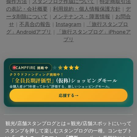
操作方法
|
スタンプログ作成について
|
特定商取引法
の表記・会社概要
|
利用規約・個人情報保護方針
|
デ
ータ削除について
|
メンテナンス・障害情報
|
お問合
せ
|
不具合の報告
|
Instagram
|
「旅行スタンプロ
グ」Androidアプリ
|
「旅行スタンプログ」iPhoneア
プリ
CAMPFIRE 挑戦中
クラウドファンディング挑戦中！
「全員長期評価型」
(仮称)ショッピングモール
全購入者が“1年使ってから”評価する、新しいショッピングモール。
応援する
→
観光/店舗スタンプログとは＝観光/店舗スポットにいって
スタンプを押して楽しむスタンプログの一種。コンセプト