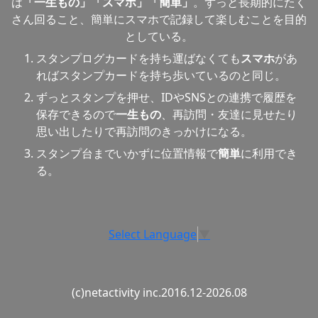
は
「一生もの」「スマホ」「簡単」
。ずっと長期的にたく
さん回ること、簡単にスマホで記録して楽しむことを目的
としている。
スタンプログカードを持ち運ばなくても
スマホ
があ
ればスタンプカードを持ち歩いているのと同じ。
ずっとスタンプを押せ、IDやSNSとの連携で履歴を
保存できるので
一生もの
、再訪問・友達に見せたり
思い出したりで再訪問のきっかけになる。
スタンプ台までいかずに位置情報で
簡単
に利用でき
る。
Select Language
▼
(c)netactivity inc.2016.12-2026.08