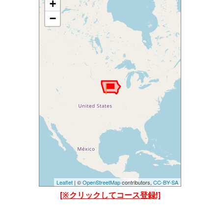
+
地図を読み込み中です......
しばらくたっても読み込まれない場合は、
−
設定等で位置情報を許可してご覧ください。(当アプ
リの位置情報の他、Chormeブラウザの位置情報も許
可してみてください)
Leaflet
| ©
OpenStreetMap
contributors,
CC-BY-SA
[※クリックしてコース登録!]