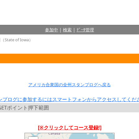
参加中
|
検索
|
ﾃﾞｰﾀ管理
tate of Iowa）
アメリカ合衆国の全州スタンプログへ戻る
ンプログに参加するにはスマートフォンからアクセスしてくだ
ンプGETポイント押下範囲
[※クリックしてコース登録!]