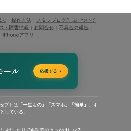
選ぶ
|
操作方法
|
スタンプログ作成について
ス・障害情報
|
お問合せ
|
不具合の報告
|
Phoneアプリ
モール
応援する
→
セプトは
「一生もの」「スマホ」「簡単」
。ず
としている。
思い出したりで再訪問のきっかけになる。