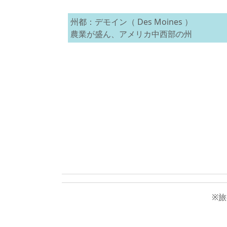
州都：デモイン（ Des Moines ）
農業が盛ん、アメリカ中西部の州
※