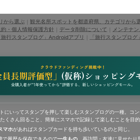
リから選ぶ
|
観光名所スポットを都道府県、カテゴリから
規約・個人情報保護方針
|
データ削除について
|
メンテナン
旅行スタンプログ」Androidアプリ
|
「旅行スタンプログ」i
クラウドファンディング挑戦中！
全員長期評価型」
(仮称)ショッピング
全購入者が“1年使ってから”評価する、新しいショッピングモール。
ットにいってスタンプを押して楽しむスタンプログの一種。コン
たくさん回ること、簡単にスマホで記録して楽しむことを目的
スマホ
があればスタンプカードを持ち歩いているのと同じ。
連携で履歴を保存できるので
一生もの
、再訪問・友達に見せたり