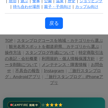
|
宿泊
|
遊ぶ
|
食事
|
公園
|
温泉
|
歴史
|
ショッピング
|
待ち合わせ場所
|
親子・子供向け
|
カップル向け
戻る
TOP
|
スタンプログコースを地域・カテゴリから選ぶ
|
観光名所スポットを都道府県、カテゴリから選ぶ
|
操作方法
|
スタンプログ作成について
|
特定商取引法
の表記・会社概要
|
利用規約・個人情報保護方針
|
デ
ータ削除について
|
メンテナンス・障害情報
|
お問合
せ
|
不具合の報告
|
Instagram
|
「旅行スタンプロ
グ」Androidアプリ
|
「旅行スタンプログ」iPhoneア
プリ
CAMPFIRE 挑戦中