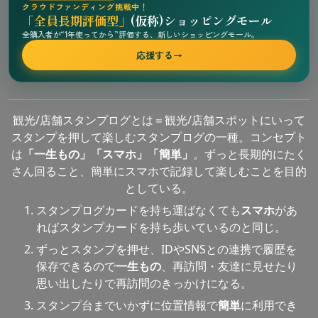
クラウドファンディング挑戦中！
「全員長期評価型」
(仮称)ショッピングモール
全購入者が“1年使ってから”評価する、新しいショッピングモール。
応援する
→
観光/店舗スタンプログとは＝観光/店舗スポットにいって
スタンプを押して楽しむスタンプログの一種。コンセプト
は
「一生もの」「スマホ」「簡単」
。ずっと長期的にたく
さん回ること、簡単にスマホで記録して楽しむことを目的
としている。
スタンプログカードを持ち運ばなくても
スマホ
があ
ればスタンプカードを持ち歩いているのと同じ。
ずっとスタンプを押せ、IDやSNSとの連携で履歴を
保存できるので
一生もの
、再訪問・友達に見せたり
思い出したりで再訪問のきっかけになる。
スタンプ台までいかずに位置情報で
簡単
に利用でき