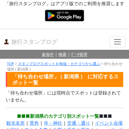
「旅行スタンプログ」はアプリ版でのご利用を推奨します
旅行スタンプログ
参加中
|
検索
|
ﾃﾞｰﾀ管理
TOP
>
スタンプログスポットを地域・カテゴリから選ぶ
> 待ち合わせ
場所 ( 新潟県 )
「待ち合わせ場所」 ( 新潟県 ) に対応するス
ポット一覧
「待ち合わせ場所」には現時点でスポットは登録されて
いません。
■■■新潟県のカテゴリ別スポット一覧
■■■
観光名所
|
景色
|
寺・神社
|
交通・通り
|
イベント会場