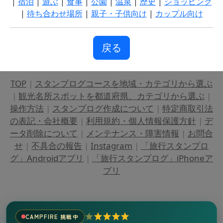
|
宿泊
|
遊ぶ
|
食事
|
公園
|
温泉
|
歴史
|
ショッピング
|
待ち合わせ場所
|
親子・子供向け
|
カップル向け
戻る
TOP
|
スタンプログコースを地域・カテゴリから選ぶ
|
観光名所スポットを都道府県、カテゴリから選ぶ
|
操作方法
|
スタンプログ作成について
|
特定商取引法
の表記・会社概要
|
利用規約・個人情報保護方針
|
デ
ータ削除について
|
メンテナンス・障害情報
|
お問合
せ
|
不具合の報告
|
Instagram
|
「旅行スタンプロ
グ」Androidアプリ
|
「旅行スタンプログ」iPhoneア
プリ
CAMPFIRE 挑戦中