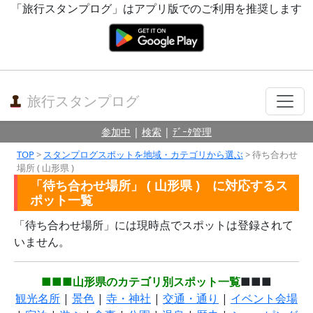
「旅行スタンプログ」はアプリ版でのご利用を推奨します
旅行スタンプログ
参加中
|
検索
|
ﾃﾞｰﾀ管理
TOP
>
スタンプログスポットを地域・カテゴリから選ぶ
> 待ち合わせ
場所 ( 山形県 )
「待ち合わせ場所」 ( 山形県 ) に対応するス
ポット一覧
「待ち合わせ場所」には現時点でスポットは登録されて
いません。
■■■山形県のカテゴリ別スポット一覧
■■■
観光名所
|
景色
|
寺・神社
|
交通・通り
|
イベント会場