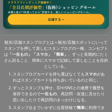
クラウドファンディング挑戦中！
「全員長期評価型」
(仮称)ショッピングモール
全購入者が“1年使ってから”評価する、新しいショッピングモール。
応援する
→
観光/店舗スタンプログとは＝観光/店舗スポットにいって
スタンプを押して楽しむスタンプログの一種。コンセプト
は
「一生もの」「スマホ」「簡単」
。ずっと長期的にたく
さん回ること、簡単にスマホで記録して楽しむことを目的
としている。
スタンプログカードを持ち運ばなくても
スマホ
があ
ればスタンプカードを持ち歩いているのと同じ。
ずっとスタンプを押せ、IDやSNSとの連携で履歴を
保存できるので
一生もの
、再訪問・友達に見せたり
思い出したりで再訪問のきっかけになる。
スタンプ台までいかずに位置情報で
簡単
に利用でき