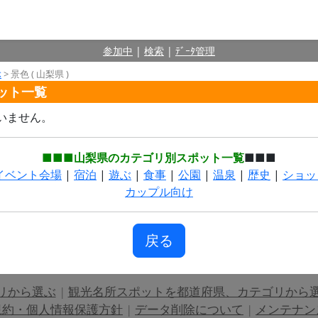
参加中
|
検索
|
ﾃﾞｰﾀ管理
ぶ
> 景色 ( 山梨県 )
ポット一覧
いません。
■■■山梨県のカテゴリ別スポット一覧
■■■
イベント会場
|
宿泊
|
遊ぶ
|
食事
|
公園
|
温泉
|
歴史
|
ショッ
カップル向け
戻る
リから選ぶ
|
観光名所スポットを都道府県、カテゴリから
規約・個人情報保護方針
|
データ削除について
|
メンテナン