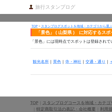
旅行スタンプログ
TOP
>
スタンプログスポットを地域・カテゴリから選
「景色」 ( 山梨県 ) に対応するス
「景色」には現時点でスポットは登録されて
観光名所
|
景色
|
寺・神社
|
交通・通り
|
TOP
|
スタンプログコースを地域・カテゴ
|
特定商取引法の表記・会社概要
|
利用