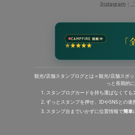
Instagram
|
「
「
CAMPFIRE 挑戦中
観光/店舗スタンプログとは＝観光/店舗スポ
っと長期的に
スタンプログカードを持ち運ばなくても
ずっとスタンプを押せ、IDやSNSとの
スタンプ台までいかずに位置情報で
簡単