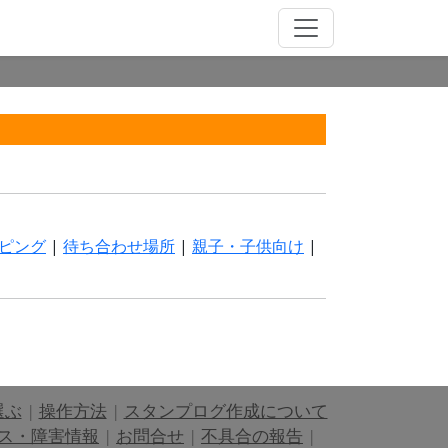
ピング
|
待ち合わせ場所
|
親子・子供向け
|
選ぶ
|
操作方法
|
スタンプログ作成について
ス・障害情報
|
お問合せ
|
不具合の報告
|