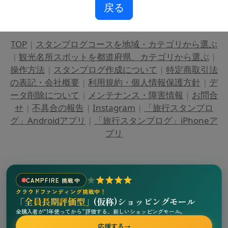
戻る
TOP
|
スタンプログコースを地域・カテゴリから選ぶ
|
観光名所スポットを都道府県、カテゴリから選ぶ
|
操作方法
|
スタンプログ作成について
|
特定商取引法
の表記・会社概要
|
利用規約・個人情報保護方針
|
デ
ータ削除について
|
メンテナンス・障害情報
|
お問合
せ
|
不具合の報告
|
Instagram
|
「旅行スタンプロ
グ」Androidアプリ
|
「旅行スタンプログ」iPhoneア
プリ
CAMPFIRE 挑戦中
クラウドファンディング挑戦中！
「全員長期評価型」
(仮称)ショッピングモール
全購入者が“1年使ってから”評価する、新しいショッピングモール。
応援する
→