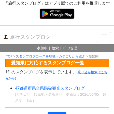
「旅行スタンプログ」はアプリ版でのご利用を推奨します
旅行スタンプログ
参加中
|
検索
|
ﾃﾞｰﾀ管理
TOP
>
スタンプログコースを地域・カテゴリから選ぶ
> 愛知県
愛知県に対応するスタンプログ一覧
1件のスタンプログを表示しています。
(絞り込み検索はこち
らから)
47都道府県全県踏破観光スタンプログ
(カテゴリ：観光地・名所巡り 更新日：2026/06/05 難
易度：上級)