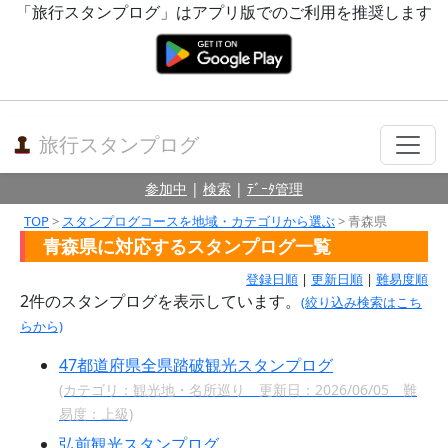
「旅行スタンプログ」はアプリ版でのご利用を推奨します
旅行スタンプログ
参加中
|
検索
|
ﾃﾞｰﾀ管理
TOP
>
スタンプログコースを地域・カテゴリから選ぶ
> 青森県
青森県に対応するスタンプログ一覧
登録日順
|
更新日順
|
難易度順
2件のスタンプログを表示しています。
(絞り込み検索はこち
らから)
47都道府県全県踏破観光スタンプログ
(カテゴリ：観光地・名所巡り 更新日：2026/06/05 難
易度：上級)
弘前観光スタンプログ