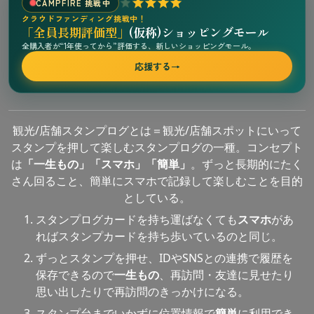
CAMPFIRE 挑戦中
クラウドファンディング挑戦中！
「全員長期評価型」
(仮称)ショッピングモール
全購入者が“1年使ってから”評価する、新しいショッピングモール。
応援する
→
観光/店舗スタンプログとは＝観光/店舗スポットにいって
スタンプを押して楽しむスタンプログの一種。コンセプト
は
「一生もの」「スマホ」「簡単」
。ずっと長期的にたく
さん回ること、簡単にスマホで記録して楽しむことを目的
としている。
スタンプログカードを持ち運ばなくても
スマホ
があ
ればスタンプカードを持ち歩いているのと同じ。
ずっとスタンプを押せ、IDやSNSとの連携で履歴を
保存できるので
一生もの
、再訪問・友達に見せたり
思い出したりで再訪問のきっかけになる。
スタンプ台までいかずに位置情報で
簡単
に利用でき