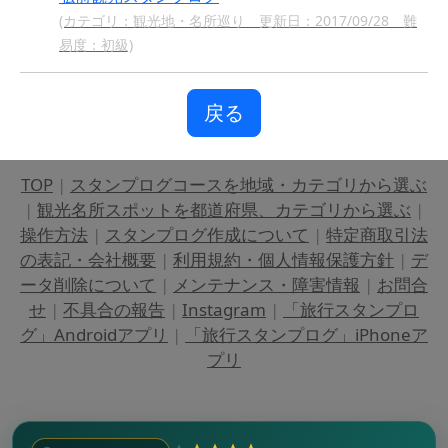
(カテゴリ：観光地・名所巡り 更新日：2017/09/28 難
易度：初級)
戻る
TOP
|
スタンプログコースを地域・カテゴリから選ぶ
|
観光名所スポットを都道府県、カテゴリから選ぶ
|
操作方法
|
スタンプログ作成について
|
特定商取引法
の表記・会社概要
|
利用規約・個人情報保護方針
|
デ
ータ削除について
|
メンテナンス・障害情報
|
お問合
せ
|
不具合の報告
|
Instagram
|
「旅行スタンプロ
グ」Androidアプリ
|
「旅行スタンプログ」iPhoneア
プリ