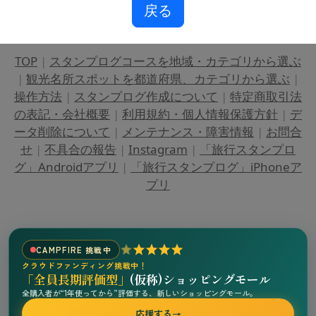
戻る
TOP
|
スタンプログコースを地域・カテゴリから選ぶ
|
観光名所スポットを都道府県、カテゴリから選ぶ
|
操作方法
|
スタンプログ作成について
|
特定商取引法
の表記・会社概要
|
利用規約・個人情報保護方針
|
デ
ータ削除について
|
メンテナンス・障害情報
|
お問合
せ
|
不具合の報告
|
Instagram
|
「旅行スタンプロ
グ」Androidアプリ
|
「旅行スタンプログ」iPhoneア
プリ
CAMPFIRE 挑戦中
クラウドファンディング挑戦中！
「全員長期評価型」
(仮称)ショッピングモール
全購入者が“1年使ってから”評価する、新しいショッピングモール。
応援する
→