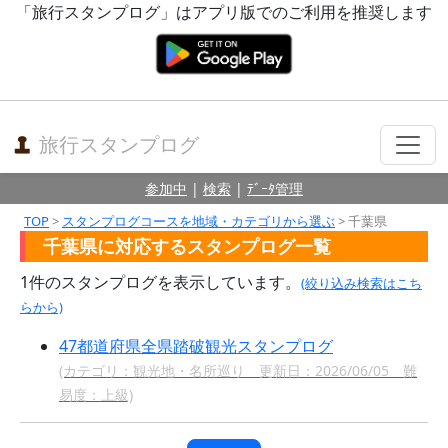
「旅行スタンプログ」はアプリ版でのご利用を推奨します
旅行スタンプログ
参加中
|
検索
|
ﾃﾞｰﾀ管理
TOP
>
スタンプログコースを地域・カテゴリから選ぶ
> 千葉県
千葉県に対応するスタンプログ一覧
1件のスタンプログを表示しています。
(絞り込み検索はこち
らから)
47都道府県全県踏破観光スタンプログ
(カテゴリ：観光地・名所巡り 更新日：2026/06/05 難
易度：上級)