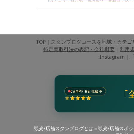
TOP
|
スタンプログコースを地域・カテゴ
|
特定商取引法の表記・会社概要
|
利用
Instagram
|
「
「
CAMPFIRE 挑戦中
観光/店舗スタンプログとは＝観光/店舗スポ