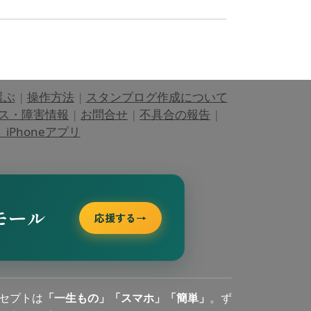
選ぶ
|
操作方法
|
スタンプログ作成について
ス・障害情報
|
お問合せ
|
不具合の報告
|
Phoneアプリ
モール
応援する
→
セプトは
「一生もの」「スマホ」「簡単」
。ず