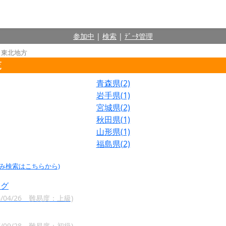
参加中
|
検索
|
ﾃﾞｰﾀ管理
 東北地方
覧
青森県(2)
岩手県(1)
宮城県(2)
秋田県(1)
山形県(1)
福島県(2)
込み検索はこちらから)
ログ
04/26 難易度：上級)
09/28 難易度：初級)