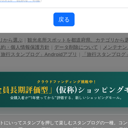
戻る
リから選ぶ
|
観光名所スポットを都道府県、カテゴリから
規約・個人情報保護方針
|
データ削除について
|
メンテナン
旅行スタンプログ」Androidアプリ
|
「旅行スタンプログ」i
クラウドファンディング挑戦中！
全員長期評価型」
(仮称)ショッピング
全購入者が“1年使ってから”評価する、新しいショッピングモール。
ットにいってスタンプを押して楽しむスタンプログの一種。コン