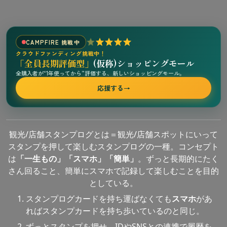
CAMPFIRE 挑戦中
クラウドファンディング挑戦中！
「全員長期評価型」
(仮称)ショッピングモール
全購入者が“1年使ってから”評価する、新しいショッピングモール。
応援する
→
観光/店舗スタンプログとは＝観光/店舗スポットにいって
スタンプを押して楽しむスタンプログの一種。コンセプト
は
「一生もの」「スマホ」「簡単」
。ずっと長期的にたく
さん回ること、簡単にスマホで記録して楽しむことを目的
としている。
スタンプログカードを持ち運ばなくても
スマホ
があ
ればスタンプカードを持ち歩いているのと同じ。
ずっとスタンプを押せ、IDやSNSとの連携で履歴を