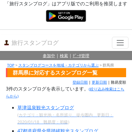
「旅行スタンプログ」はアプリ版でのご利用を推奨します
旅行スタンプログ
参加中
|
検索
|
ﾃﾞｰﾀ管理
TOP
>
スタンプログコースを地域・カテゴリから選ぶ
> 群馬県
群馬県に対応するスタンプログ一覧
登録日順
|
更新日順
| 難易度順
3件のスタンプログを表示しています。
(絞り込み検索はこち
らから)
草津温泉観光スタンプログ
(カテゴリ：観光地・名所巡り、徒歩圏内 更新日：
2020/01/18 難易度：初級)
47都道府県全県踏破観光スタンプログ