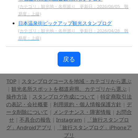
(カテゴリ：観光地・名所巡り 更新日：2026/06/05 難
易度：上級)
日本温泉街ピックアップ観光スタンプログ
(カテゴリ：観光地・名所巡り 更新日：2026/04/26 難
易度：上級)
戻る
TOP
|
スタンプログコースを地域・カテゴリから選ぶ
|
観光名所スポットを都道府県、カテゴリから選ぶ
|
操作方法
|
スタンプログ作成について
|
特定商取引法
の表記・会社概要
|
利用規約・個人情報保護方針
|
デ
ータ削除について
|
メンテナンス・障害情報
|
お問合
せ
|
不具合の報告
|
Instagram
|
「旅行スタンプロ
グ」Androidアプリ
|
「旅行スタンプログ」iPhoneア
プリ