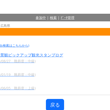
参加中
|
検索
|
ﾃﾞｰﾀ管理
 広島県
込み検索はこちらから)
等景観ピックアップ観光スタンプログ
08/27 難易度：中級)
01/19 難易度：中級)
06/05 難易度：上級)
戻る