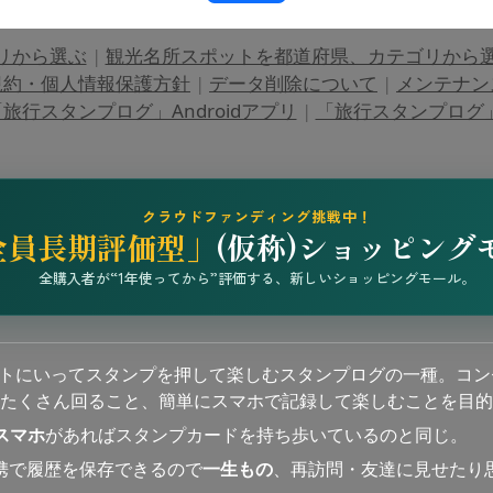
リから選ぶ
|
観光名所スポットを都道府県、カテゴリから
規約・個人情報保護方針
|
データ削除について
|
メンテナン
旅行スタンプログ」Androidアプリ
|
「旅行スタンプログ」i
クラウドファンディング挑戦中！
全員長期評価型」
(仮称)ショッピング
全購入者が“1年使ってから”評価する、新しいショッピングモール。
ットにいってスタンプを押して楽しむスタンプログの一種。コン
たくさん回ること、簡単にスマホで記録して楽しむことを目的
スマホ
があればスタンプカードを持ち歩いているのと同じ。
連携で履歴を保存できるので
一生もの
、再訪問・友達に見せたり