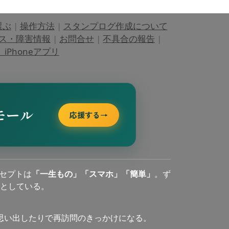
選ぶ
|
操作方法
|
スタンプログ作成について
ス・障害情報
|
お問合せ
|
不具合の報告
|
Phoneアプリ
モール
応援する
→
セプトは
「一生もの」「スマホ」「簡単」
。ず
としている。
思い出したりで再訪問のきっかけになる。