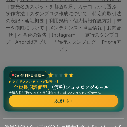
|
観光名所スポットを都道府県、カテゴリから選ぶ
|
操作方法
|
スタンプログ作成について
|
特定商取引法
の表記・会社概要
|
利用規約・個人情報保護方針
|
デ
ータ削除について
|
メンテナンス・障害情報
|
お問合
せ
|
不具合の報告
|
Instagram
|
「旅行スタンプロ
グ」Androidアプリ
|
「旅行スタンプログ」iPhoneア
プリ
CAMPFIRE 挑戦中
クラウドファンディング挑戦中！
「全員長期評価型」
(仮称)ショッピングモール
全購入者が“1年使ってから”評価する、新しいショッピングモール。
応援する
→
観光/店舗スタンプログとは＝観光/店舗スポットにいって