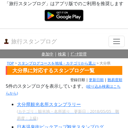
「旅行スタンプログ」はアプリ版でのご利用を推奨します
旅行スタンプログ
参加中
|
検索
|
ﾃﾞｰﾀ管理
TOP
>
スタンプログコースを地域・カテゴリから選ぶ
> 大分県
大分県に対応するスタンプログ一覧
登録日順 |
更新日順
|
難易度順
5件のスタンプログを表示しています。
(絞り込み検索はこち
らから)
大分県観光名所スタンプラリー
(カテゴリ：観光地・名所巡り 更新日：2018/05/05 難
易度：上級)
日本温泉街ピックアップ観光スタンプログ