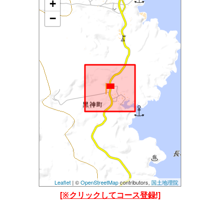
+
地図を読み込み中です......
しばらくたっても読み込まれない場合は、
−
設定等で位置情報を許可してご覧ください。(当アプ
リの位置情報の他、Chormeブラウザの位置情報も許
可してみてください)
Leaflet
| ©
OpenStreetMap
contributors,
国土地理院
[※クリックしてコース登録!]