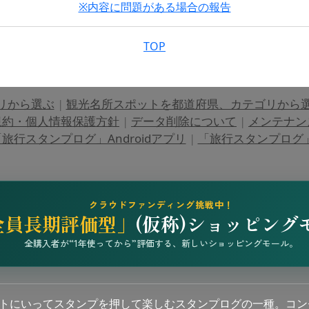
※内容に問題がある場合の報告
TOP
リから選ぶ
|
観光名所スポットを都道府県、カテゴリから
規約・個人情報保護方針
|
データ削除について
|
メンテナン
旅行スタンプログ」Androidアプリ
|
「旅行スタンプログ」i
クラウドファンディング挑戦中！
全員長期評価型」
(仮称)ショッピング
全購入者が“1年使ってから”評価する、新しいショッピングモール。
ットにいってスタンプを押して楽しむスタンプログの一種。コン