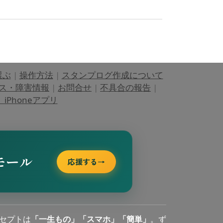
選ぶ
|
操作方法
|
スタンプログ作成について
ス・障害情報
|
お問合せ
|
不具合の報告
|
Phoneアプリ
モール
応援する
→
セプトは
「一生もの」「スマホ」「簡単」
。ず