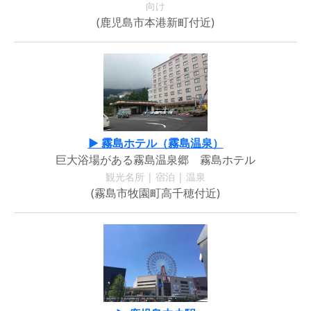
向け
(鹿児島市本港新町付近)
▶ 霧島ホテル（霧島温泉）
巨大浴場がある霧島温泉郷 霧島ホテル
観光名所 | 宿泊 | 温泉
(霧島市牧園町高千穂付近)