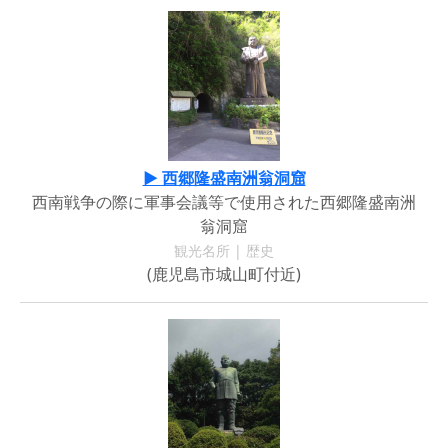
▶ 西郷隆盛南洲翁洞窟
西南戦争の際に軍事会議等で使用された西郷隆盛南洲
翁洞窟
観光名所 | 歴史
(鹿児島市城山町付近)