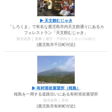
▶ 天文館むじゃき
「しろくま」で有名な鹿児島市内天文館通りにあるカ
フェレストラン「天文館むじゃき」
観光名所 | 食事 | 親子・子供向け | カップル向け
(鹿児島市千日町付近)
▶ 有村溶岩展望所（桜島）
桜島を一周する道路沿いにある有村溶岩展望所
観光名所 | 景色
(鹿児島市有村町付近)