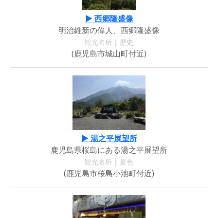
▶ 西郷隆盛像
明治維新の偉人、西郷隆盛像
観光名所 | 歴史
(鹿児島市城山町付近)
▶ 湯之平展望所
鹿児島県桜島にある湯之平展望所
観光名所 | 景色
(鹿児島市桜島小池町付近)