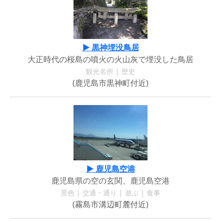
▶ 黒神埋没鳥居
大正時代の桜島の噴火の火山灰で埋没した鳥居
観光名所 | 歴史
(鹿児島市黒神町付近)
▶ 鹿児島空港
鹿児島県の空の玄関、鹿児島空港
景色 | 交通・通り | 遊ぶ | 食事
(霧島市溝辺町麓付近)