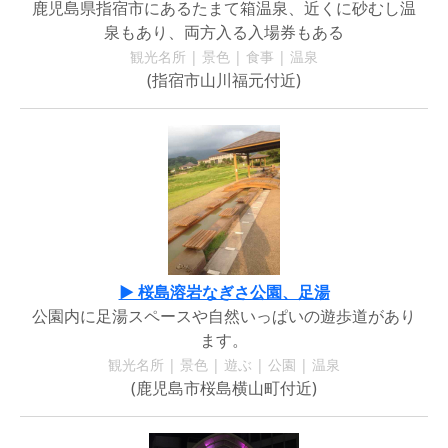
鹿児島県指宿市にあるたまて箱温泉、近くに砂むし温
泉もあり、両方入る入場券もある
観光名所 | 景色 | 食事 | 温泉
(指宿市山川福元付近)
▶ 桜島溶岩なぎさ公園、足湯
公園内に足湯スペースや自然いっぱいの遊歩道があり
ます。
観光名所 | 景色 | 遊ぶ | 公園 | 温泉
(鹿児島市桜島横山町付近)