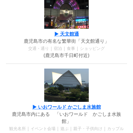
▶ 天文館通
鹿児島市の有名な繁華街「天文館通り」
交通・通り | 宿泊 | 食事 | ショッピング
(鹿児島市千日町付近)
▶ いおワールド かごしま水族館
鹿児島市内にある 「いおワールド かごしま水族
館」
観光名所 | イベント会場 | 遊ぶ | 親子・子供向け | カップル