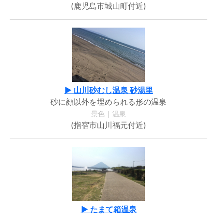
(鹿児島市城山町付近)
▶ 山川砂むし温泉 砂湯里
砂に顔以外を埋められる形の温泉
景色 | 温泉
(指宿市山川福元付近)
▶ たまて箱温泉