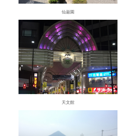
仙巌園
天文館