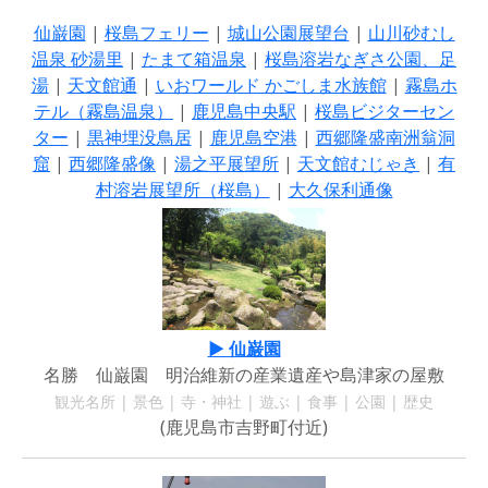
仙巌園
|
桜島フェリー
|
城山公園展望台
|
山川砂むし
温泉 砂湯里
|
たまて箱温泉
|
桜島溶岩なぎさ公園、足
湯
|
天文館通
|
いおワールド かごしま水族館
|
霧島ホ
テル（霧島温泉）
|
鹿児島中央駅
|
桜島ビジターセン
ター
|
黒神埋没鳥居
|
鹿児島空港
|
西郷隆盛南洲翁洞
窟
|
西郷隆盛像
|
湯之平展望所
|
天文館むじゃき
|
有
村溶岩展望所（桜島）
|
大久保利通像
▶ 仙巌園
名勝 仙巌園 明治維新の産業遺産や島津家の屋敷
観光名所 | 景色 | 寺・神社 | 遊ぶ | 食事 | 公園 | 歴史
(鹿児島市吉野町付近)