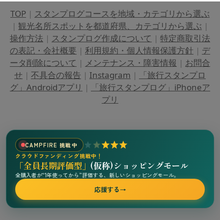
TOP
|
スタンプログコースを地域・カテゴリから選ぶ
|
観光名所スポットを都道府県、カテゴリから選ぶ
|
操作方法
|
スタンプログ作成について
|
特定商取引法
の表記・会社概要
|
利用規約・個人情報保護方針
|
デ
ータ削除について
|
メンテナンス・障害情報
|
お問合
せ
|
不具合の報告
|
Instagram
|
「旅行スタンプロ
グ」Androidアプリ
|
「旅行スタンプログ」iPhoneア
プリ
CAMPFIRE 挑戦中
クラウドファンディング挑戦中！
「全員長期評価型」
(仮称)ショッピングモール
全購入者が“1年使ってから”評価する、新しいショッピングモール。
応援する
→