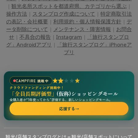
|
観光名所スポットを都道府県、カテゴリから選ぶ
|
操作方法
|
スタンプログ作成について
|
特定商取引法
の表記・会社概要
|
利用規約・個人情報保護方針
|
デ
ータ削除について
|
メンテナンス・障害情報
|
お問合
せ
|
不具合の報告
|
Instagram
|
「旅行スタンプロ
グ」Androidアプリ
|
「旅行スタンプログ」iPhoneア
プリ
CAMPFIRE 挑戦中
クラウドファンディング挑戦中！
「全員長期評価型」
(仮称)ショッピングモール
全購入者が“1年使ってから”評価する、新しいショッピングモール。
応援する
→
観光/店舗スタンプログとは＝観光/店舗スポットにいって