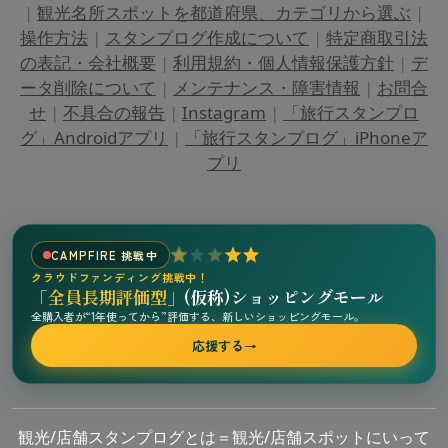
|
観光名所スポットを都道府県、カテゴリから選ぶ
|
操作方法
|
スタンプログ作成について
|
特定商取引法
の表記・会社概要
|
利用規約・個人情報保護方針
|
デ
ータ削除について
|
メンテナンス・障害情報
|
お問合
せ
|
不具合の報告
|
Instagram
|
「旅行スタンプロ
グ」Androidアプリ
|
「旅行スタンプログ」iPhoneア
プリ
CAMPFIRE 挑戦中
クラウドファンディング挑戦中！
「全員長期評価型」
(仮称)ショッピングモール
全購入者が“1年使ってから”評価する、新しいショッピングモール。
応援する
→
観光/店舗スタンプログとは＝観光/店舗スポットにいって