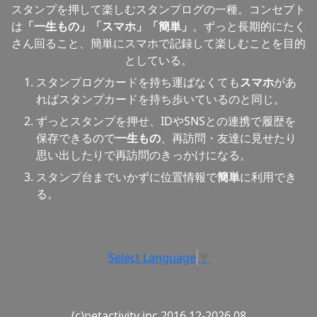
スタンプを押して楽しむスタンプログの一種。コンセプト
は
「一生もの」「スマホ」「簡単」
。ずっと長期的にたく
さん回ること、簡単にスマホで記録して楽しむことを目的
としている。
スタンプログカードを持ち運ばなくても
スマホ
があ
ればスタンプカードを持ち歩いているのと同じ。
ずっとスタンプを押せ、IDやSNSとの連携で履歴を
保存できるので
一生もの
、再訪問・友達に見せたり
思い出したりで再訪問のきっかけになる。
スタンプ台までいかずに位置情報で
簡単
に利用でき
る。
Select Language
▼
(c)netactivity inc.2016.12-2026.08