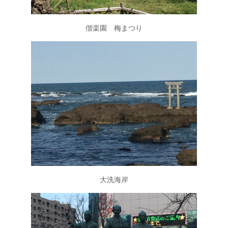
偕楽園 梅まつり
大洗海岸