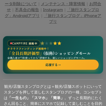
ータ削除について
|
メンテナンス・障害情報
|
お問合
せ
|
不具合の報告
|
Instagram
|
「旅行スタンプロ
グ」Androidアプリ
|
「旅行スタンプログ」iPhoneア
プリ
CAMPFIRE 挑戦中
クラウドファンディング挑戦中！
「全員長期評価型」
(仮称)ショッピングモール
全購入者が“1年使ってから”評価する、新しいショッピングモール。
応援する
→
観光/店舗スタンプログとは＝観光/店舗スポットにいって
スタンプを押して楽しむスタンプログの一種。コンセプト
は
「一生もの」「スマホ」「簡単」
。ずっと長期的にたく
さん回ること、簡単にスマホで記録して楽しむことを目的