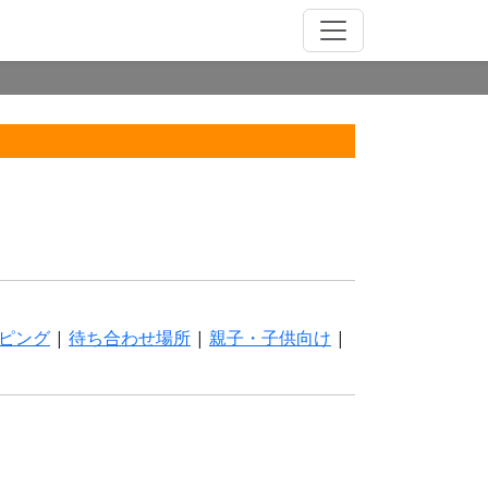
ピング
|
待ち合わせ場所
|
親子・子供向け
|