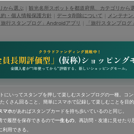
リから選ぶ
|
観光名所スポットを都道府県、カテゴリから
規約・個人情報保護方針
|
データ削除について
|
メンテナン
旅行スタンプログ」Androidアプリ
|
「旅行スタンプログ」i
クラウドファンディング挑戦中！
全員長期評価型」
(仮称)ショッピング
全購入者が“1年使ってから”評価する、新しいショッピングモール。
ットにいってスタンプを押して楽しむスタンプログの一種。コン
たくさん回ること、簡単にスマホで記録して楽しむことを目的
スマホ
があればスタンプカードを持ち歩いているのと同じ。
連携で履歴を保存できるので
一生もの
、再訪問・友達に見せたり
に利用できる。