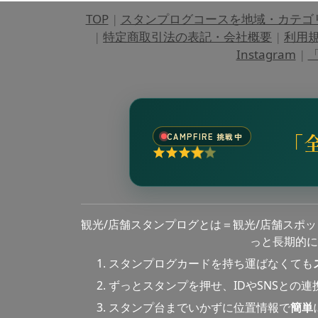
TOP
|
スタンプログコースを地域・カテゴ
|
特定商取引法の表記・会社概要
|
利用
Instagram
|
「
「
CAMPFIRE 挑戦中
観光/店舗スタンプログとは＝観光/店舗スポ
っと長期的に
スタンプログカードを持ち運ばなくても
ずっとスタンプを押せ、IDやSNSとの
スタンプ台までいかずに位置情報で
簡単