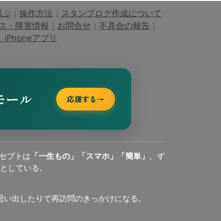
選ぶ
|
操作方法
|
スタンプログ作成について
ス・障害情報
|
お問合せ
|
不具合の報告
|
Phoneアプリ
モール
応援する
→
セプトは
「一生もの」「スマホ」「簡単」
。ず
としている。
思い出したりで再訪問のきっかけになる。