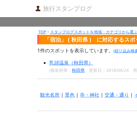
旅行スタンプログ
TOP
>
スタンプログスポットを地域・カテゴリから選
「宿泊」 ( 秋田県 ) に対応するス
1
件のスポットを表示しています。
(絞り込み検
乳頭温泉（秋田県）
(都道府県：
秋田県
更新日：2018/06/24
観光名所
|
景色
|
寺・神社
|
交通・通り
|