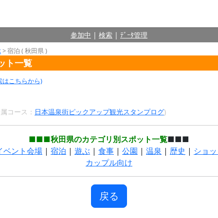
参加中
|
検索
|
ﾃﾞｰﾀ管理
ぶ
> 宿泊 ( 秋田県 )
ポット一覧
索はこちらから)
 所属コース：
日本温泉街ピックアップ観光スタンプログ
)
■■■秋田県のカテゴリ別スポット一覧
■■■
イベント会場
|
宿泊
|
遊ぶ
|
食事
|
公園
|
温泉
|
歴史
|
ショッ
カップル向け
戻る