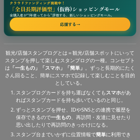
クラウドファンディング挑戦中！
「全員長期評価型」
(仮称)ショッピングモール
全購入者が“1年使ってから”評価する、新しいショッピングモール。
応援する
→
観光/店舗スタンプログとは＝観光/店舗スポットにいって
スタンプを押して楽しむスタンプログの一種。コンセプト
は
「一生もの」「スマホ」「簡単」
。ずっと長期的にたく
さん回ること、簡単にスマホで記録して楽しむことを目的
としている。
スタンプログカードを持ち運ばなくても
スマホ
があ
ればスタンプカードを持ち歩いているのと同じ。
ずっとスタンプを押せ、IDやSNSとの連携で履歴を
保存できるので
一生もの
、再訪問・友達に見せたり
思い出したりで再訪問のきっかけになる。
スタンプ台までいかずに位置情報で
簡単
に利用でき