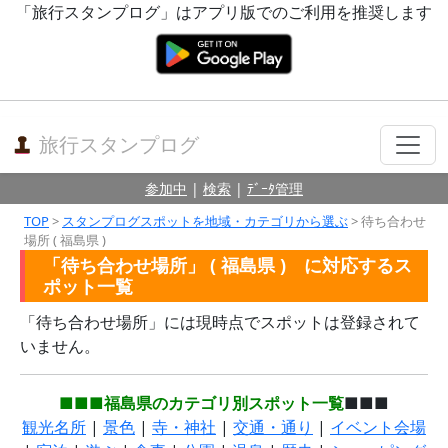
「旅行スタンプログ」はアプリ版でのご利用を推奨します
旅行スタンプログ
参加中
|
検索
|
ﾃﾞｰﾀ管理
TOP
>
スタンプログスポットを地域・カテゴリから選ぶ
> 待ち合わせ
場所 ( 福島県 )
「待ち合わせ場所」 ( 福島県 ) に対応するス
ポット一覧
「待ち合わせ場所」には現時点でスポットは登録されて
いません。
■■■福島県のカテゴリ別スポット一覧
■■■
観光名所
|
景色
|
寺・神社
|
交通・通り
|
イベント会場