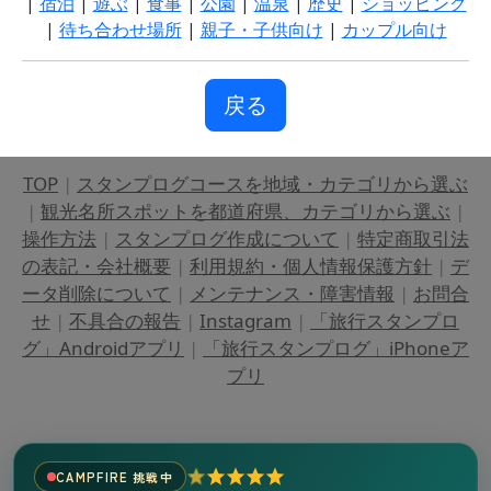
|
宿泊
|
遊ぶ
|
食事
|
公園
|
温泉
|
歴史
|
ショッピング
|
待ち合わせ場所
|
親子・子供向け
|
カップル向け
戻る
TOP
|
スタンプログコースを地域・カテゴリから選ぶ
|
観光名所スポットを都道府県、カテゴリから選ぶ
|
操作方法
|
スタンプログ作成について
|
特定商取引法
の表記・会社概要
|
利用規約・個人情報保護方針
|
デ
ータ削除について
|
メンテナンス・障害情報
|
お問合
せ
|
不具合の報告
|
Instagram
|
「旅行スタンプロ
グ」Androidアプリ
|
「旅行スタンプログ」iPhoneア
プリ
CAMPFIRE 挑戦中