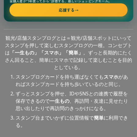
全購入者が“1年使ってから”評価する、新しいショッピングモール。
応援する
→
観光/店舗スタンプログとは＝観光/店舗スポットにいって
スタンプを押して楽しむスタンプログの一種。コンセプト
は
「一生もの」「スマホ」「簡単」
。ずっと長期的にたく
さん回ること、簡単にスマホで記録して楽しむことを目的
としている。
スタンプログカードを持ち運ばなくても
スマホ
があ
ればスタンプカードを持ち歩いているのと同じ。
ずっとスタンプを押せ、IDやSNSとの連携で履歴を
保存できるので
一生もの
、再訪問・友達に見せたり
思い出したりで再訪問のきっかけになる。
スタンプ台までいかずに位置情報で
簡単
に利用でき
る。