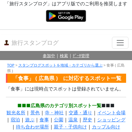
「旅行スタンプログ」はアプリ版でのご利用を推奨します
旅行スタンプログ
参加中
|
検索
|
ﾃﾞｰﾀ管理
TOP
>
スタンプログスポットを地域・カテゴリから選ぶ
> 食事 ( 広島
県 )
「食事」 ( 広島県 ) に対応するスポット一覧
「食事」には現時点でスポットは登録されていません。
■■■広島県のカテゴリ別スポット一覧
■■■
観光名所
|
景色
|
寺・神社
|
交通・通り
|
イベント会場
|
宿泊
|
遊ぶ
|
食事
|
公園
|
温泉
|
歴史
|
ショッピング
|
待ち合わせ場所
|
親子・子供向け
|
カップル向け