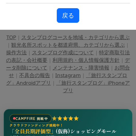
戻る
TOP
|
スタンプログコースを地域・カテゴリから選ぶ
|
観光名所スポットを都道府県、カテゴリから選ぶ
|
操作方法
|
スタンプログ作成について
|
特定商取引法
の表記・会社概要
|
利用規約・個人情報保護方針
|
デ
ータ削除について
|
メンテナンス・障害情報
|
お問合
せ
|
不具合の報告
|
Instagram
|
「旅行スタンプロ
グ」Androidアプリ
|
「旅行スタンプログ」iPhoneア
プリ
CAMPFIRE 挑戦中
クラウドファンディング挑戦中！
「全員長期評価型」
(仮称)ショッピングモール