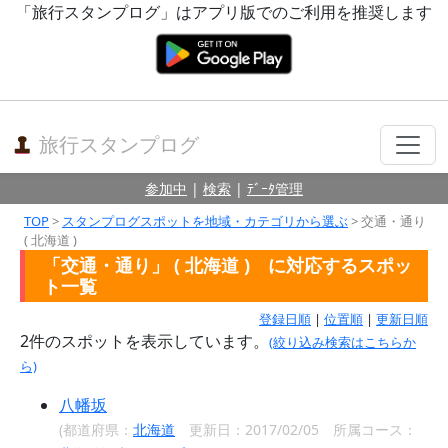
「旅行スタンプログ」はアプリ版でのご利用を推奨します
旅行スタンプログ
参加中
|
検索
|
ﾃﾞｰﾀ管理
TOP
>
スタンプログスポットを地域・カテゴリから選ぶ
> 交通・通り
( 北海道 )
「交通・通り」 ( 北海道 ) に対応するスポッ
ト一覧
登録日順
|
位置順
|
更新日順
2
件のスポットを表示しています。
(絞り込み検索はこちらか
ら)
八幡坂
(都道府県：
北海道
更新日：2017/02/05 所属コース：