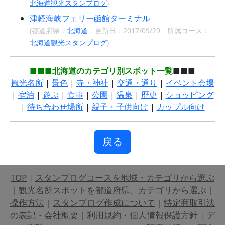
北海道観光スタンプログ
)
津軽海峡フェリー函館ターミナル
(都道府県：
北海道
更新日：2017/09/29 所属コース：
北海道観光スタンプログ
)
■■■北海道のカテゴリ別スポット一覧
■■■
観光名所
|
景色
|
寺・神社
|
交通・通り
|
イベント会場
|
宿泊
|
遊ぶ
|
食事
|
公園
|
温泉
|
歴史
|
ショッピング
|
待ち合わせ場所
|
親子・子供向け
|
カップル向け
戻る
TOP
|
スタンプログコースを地域・カテゴリから選ぶ
|
観光名所スポットを都道府県、カテゴリから選ぶ
|
操作方法
|
スタンプログ作成について
|
特定商取引法
の表記・会社概要
|
利用規約・個人情報保護方針
|
デ