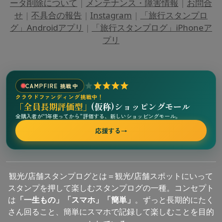
ータ削除について
|
メンテナンス・障害情報
|
お問合
せ
|
不具合の報告
|
Instagram
|
「旅行スタンプロ
グ」Androidアプリ
|
「旅行スタンプログ」iPhoneア
プリ
CAMPFIRE 挑戦中
クラウドファンディング挑戦中！
「全員長期評価型」
(仮称)ショッピングモール
全購入者が“1年使ってから”評価する、新しいショッピングモール。
応援する
→
観光/店舗スタンプログとは＝観光/店舗スポットにいって
スタンプを押して楽しむスタンプログの一種。コンセプト
は
「一生もの」「スマホ」「簡単」
。ずっと長期的にたく
さん回ること、簡単にスマホで記録して楽しむことを目的