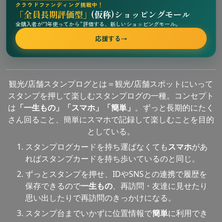
クラウドファンディング挑戦中！
「全員長期評価型」
(仮称)ショッピングモール
全購入者が“1年使ってから”評価する、新しいショッピングモール。
応援する
→
観光/店舗スタンプログとは＝観光/店舗スポットにいって
スタンプを押して楽しむスタンプログの一種。コンセプト
は
「一生もの」「スマホ」「簡単」
。ずっと長期的にたく
さん回ること、簡単にスマホで記録して楽しむことを目的
としている。
スタンプログカードを持ち運ばなくても
スマホ
があ
ればスタンプカードを持ち歩いているのと同じ。
ずっとスタンプを押せ、IDやSNSとの連携で履歴を
保存できるので
一生もの
、再訪問・友達に見せたり
思い出したりで再訪問のきっかけになる。
スタンプ台までいかずに位置情報で
簡単
に利用でき