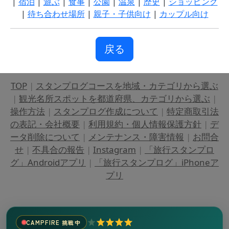
|
宿泊
|
遊ぶ
|
食事
|
公園
|
温泉
|
歴史
|
ショッピング
|
待ち合わせ場所
|
親子・子供向け
|
カップル向け
戻る
TOP
|
スタンプログコースを地域・カテゴリから選ぶ
|
観光名所スポットを都道府県、カテゴリから選ぶ
|
操作方法
|
スタンプログ作成について
|
特定商取引法
の表記・会社概要
|
利用規約・個人情報保護方針
|
デ
ータ削除について
|
メンテナンス・障害情報
|
お問合
せ
|
不具合の報告
|
Instagram
|
「旅行スタンプロ
グ」Androidアプリ
|
「旅行スタンプログ」iPhoneア
プリ
CAMPFIRE 挑戦中